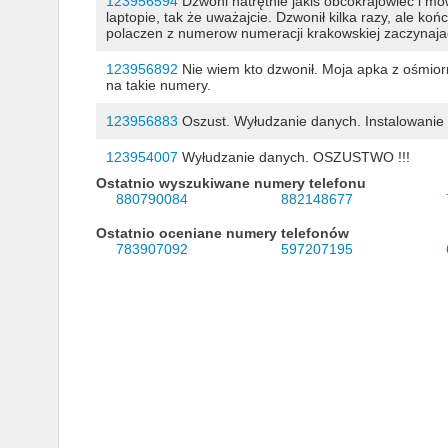
123956594
Dzwoni natrętnie jakiś obcokrajowiec i m
laptopie, tak że uważajcie. Dzwonił kilka razy, ale k
polaczen z numerow numeracji krakowskiej zaczynajac
123956892
Nie wiem kto dzwonił. Moja apka z ośmior
na takie numery.
123956883
Oszust. Wyłudzanie danych. Instalowanie 
123954007
Wyłudzanie danych. OSZUSTWO !!!
Ostatnio wyszukiwane numery telefonu
880790084
882148677
Ostatnio oceniane numery telefonów
783907092
597207195