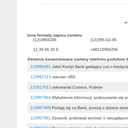
Inne formaty zapisu numeru
(12)3956206
(12)395-62-06
12 39 56 20 6
+48123956206
Ostatnio komentowane numery telefonu podobne 
123956281
Jakiś Kredyt Bank gadający coś o kredycie
123997213
rekruter UBS
123917013
sekretariat Cosinus, Kraków
123907964
Wyłudzenie informacji, podszywanie się p
123907960
Podają się za Bank, proszą o dziwne dane, 
123907961
Dzwonili, próbowali wmówić o niezapłaco