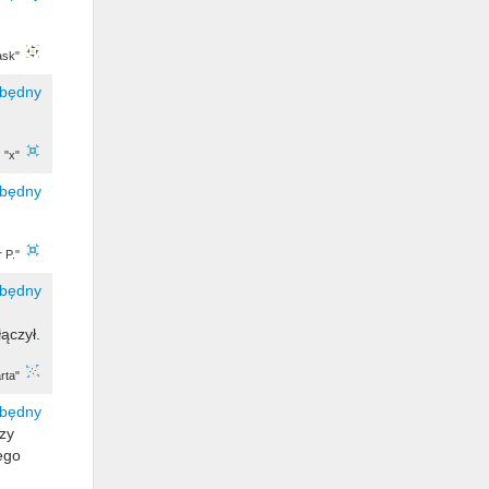
ask"
 "x"
 P."
ączył.
rta"
zy
ego
.