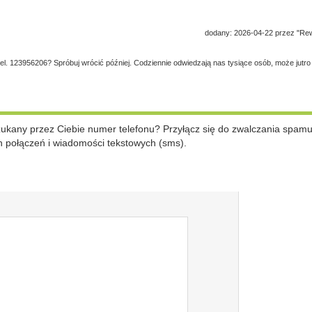
dodany: 2026-04-22 przez "Re
tel. 123956206? Spróbuj wrócić później. Codziennie odwiedzają nas tysiące osób, może jutro
szukany przez Ciebie numer telefonu? Przyłącz się do zwalczania spam
 połączeń i wiadomości tekstowych (sms).