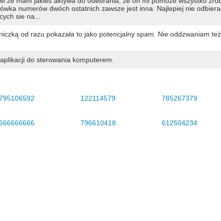
ówi że mam jakieś aktywa do odebrania, że on mi pomoże wszystko zro
ońcówka numerów dwóch ostatnich zawsze jest inna. Najlepiej nie odbiera
ych sie na...
niczką od razu pokazała to jako potencjalny spam. Nie oddzwaniam też
aplikacji do sterowania komputerem.
795106592
122114579
785267379
666666666
796610418
612504234