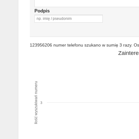
Podpis
123956206 numer telefonu szukano w sumię 3 razy. Ost
Zainter
Ilość wyszukiwań numeru
3