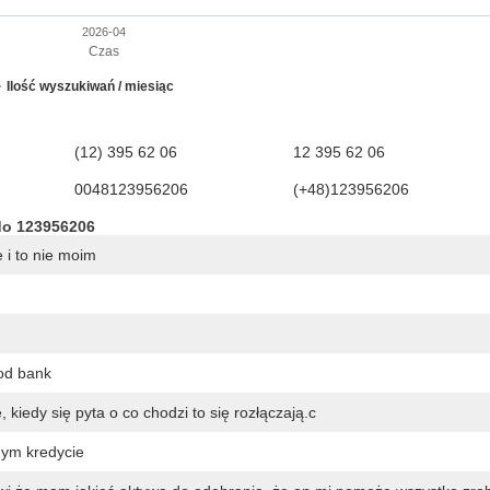
2026-04
Czas
Ilość wyszukiwań / miesiąc
(12) 395 62 06
12 395 62 06
0048123956206
(+48)123956206
do 123956206
 i to nie moim
od bank
kiedy się pyta o co chodzi to się rozłączają.c
nym kredycie