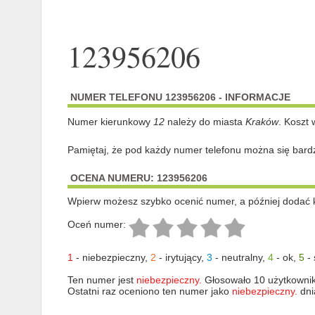
123956206
NUMER TELEFONU 123956206 - INFORMACJE
Numer kierunkowy
12
należy do miasta
Kraków
. Koszt 
Pamiętaj, że pod każdy numer telefonu można się bard
OCENA NUMERU: 123956206
Wpierw możesz szybko ocenić numer, a później dodać 
Oceń numer:
1
-
niebezpieczny
,
2
-
irytujący
,
3
-
neutralny
,
4
-
ok
,
5
-
Ten numer jest
niebezpieczny.
Głosowało 10 użytkowni
Ostatni raz oceniono ten numer jako
niebezpieczny.
dni