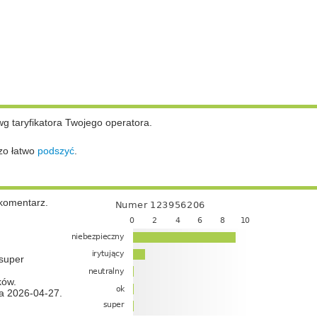
wg taryfikatora Twojego operatora.
zo łatwo
podszyć
.
komentarz.
super
ków.
a 2026-04-27.