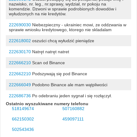
nazwisko, nr. leg., nr.sprawy, wydział, nr pokoju na
komendzie. Dzwoni w sprawie podrobionych dowodów i
wyłudzonych na nie kredytów.
222690030
Niebezpieczny - ukrainiec mowi, ze oddzwania w
sprawie wniosku kredytowego, ktorego nie skladalam
222618002
oszuści chcą wyłudzić pieniądze
222630170
Natręt natręt natret
222666210
Scan od Binance
222662210
Podszywają się pod Binance
222666049
Podobno Binance ale mam wątpliwości
222686736
Po odebraniu jeden sygnał i się rozłączył.
Ostatnio wyszukiwane numery telefonu
518149674
507160882
662150302
459097111
502543436