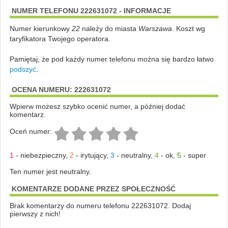
NUMER TELEFONU 222631072 - INFORMACJE
Numer kierunkowy
22
należy do miasta
Warszawa
. Koszt wg
taryfikatora Twojego operatora.
Pamiętaj, że pod każdy numer telefonu można się bardzo łatwo
podszyć
.
OCENA NUMERU: 222631072
Wpierw możesz szybko ocenić numer, a później dodać
komentarz.
Oceń numer:
1
-
niebezpieczny
,
2
-
irytujący
,
3
-
neutralny
,
4
-
ok
,
5
-
super
Ten numer jest neutralny.
KOMENTARZE DODANE PRZEZ SPOŁECZNOŚĆ
Brak komentarzy do numeru telefonu 222631072. Dodaj
pierwszy z nich!