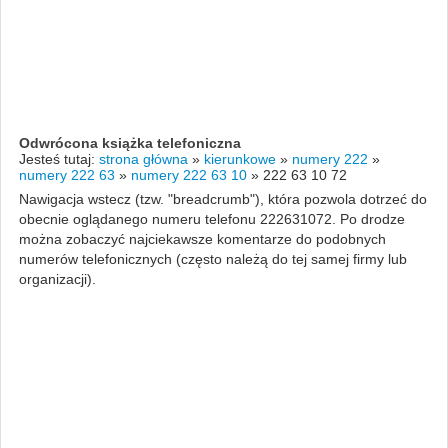
Odwrócona książka telefoniczna
Jesteś tutaj:
strona główna
»
kierunkowe
»
numery 222
»
numery 222 63
»
numery 222 63 10
»
222 63 10 72
Nawigacja wstecz (tzw. "breadcrumb"), która pozwola dotrzeć do
obecnie oglądanego numeru telefonu 222631072. Po drodze
można zobaczyć najciekawsze komentarze do podobnych
numerów telefonicznych (często należą do tej samej firmy lub
organizacji).