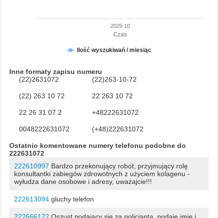
2025-10
Czas
Ilość wyszukiwań / miesiąc
Inne formaty zapisu numeru
(22)2631072
(22)263-10-72
(22) 263 10 72
22 263 10 72
22 26 31 07 2
+48222631072
0048222631072
(+48)222631072
Ostatnio komentowane numery telefonu podobne do
222631072
222610997
Bardzo przekonujący robot, przyjmujący rolę
konsultantki zabiegów zdrowotnych z użyciem kolagenu -
wyłudza dane osobowe i adresy, uważajcie!!!
222613094
gluchy telefon
222666172
Oszust podający się za policjanta, podaje imię i