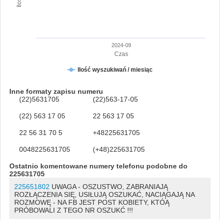
2024-09
Czas
Ilość wyszukiwań / miesiąc
Inne formaty zapisu numeru
(22)5631705
(22)563-17-05
(22) 563 17 05
22 563 17 05
22 56 31 70 5
+48225631705
0048225631705
(+48)225631705
Ostatnio komentowane numery telefonu podobne do
225631705
225651802
UWAGA - OSZUSTWO, ZABRANIAJĄ
ROZŁĄCZENIA SIĘ, USIŁUJĄ OSZUKAĆ, NACIĄGAJĄ NA
ROZMOWĘ - NA FB JEST POST KOBIETY, KTÓĄ
PRÓBOWALI Z TEGO NR OSZUKĆ !!!