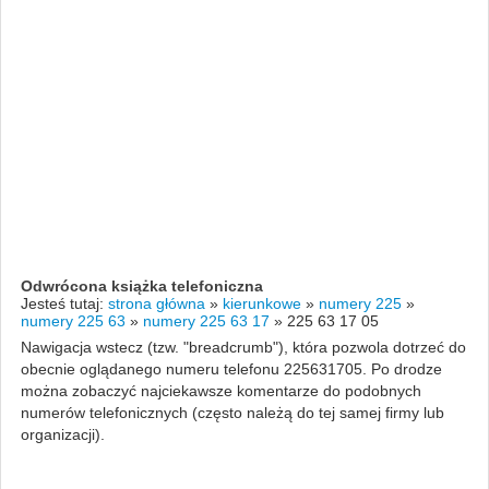
Odwrócona książka telefoniczna
Jesteś tutaj:
strona główna
»
kierunkowe
»
numery 225
»
numery 225 63
»
numery 225 63 17
»
225 63 17 05
Nawigacja wstecz (tzw. "breadcrumb"), która pozwola dotrzeć do
obecnie oglądanego numeru telefonu 225631705. Po drodze
można zobaczyć najciekawsze komentarze do podobnych
numerów telefonicznych (często należą do tej samej firmy lub
organizacji).