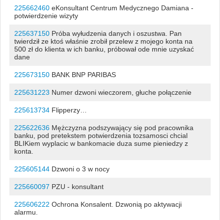
225662460
eKonsultant Centrum Medycznego Damiana -
potwierdzenie wizyty
225637150
Próba wyłudzenia danych i oszustwa. Pan
twierdził ze ktoś właśnie zrobił przelew z mojego konta na
500 zł do klienta w ich banku, próbował ode mnie uzyskać
dane
225673150
BANK BNP PARIBAS
225631223
Numer dzwoni wieczorem, głuche połączenie
225613734
Flipperzy…
225622636
Mężczyzna podszywający się pod pracownika
banku, pod pretekstem potwierdzenia tozsamosci chcial
BLIKiem wyplacic w bankomacie duza sume pieniedzy z
konta.
225605144
Dzwoni o 3 w nocy
225660097
PZU - konsultant
225606222
Ochrona Konsalent. Dzwonią po aktywacji
alarmu.