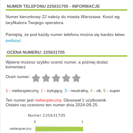
NUMER TELEFONU 225631705 - INFORMACJE
Numer kierunkowy
22
należy do miasta
Warszawa
. Koszt wg
taryfikatora Twojego operatora.
Pamiętaj, że pod każdy numer telefonu można się bardzo łatwo
podszyć
.
OCENA NUMERU: 225631705
Wpierw możesz szybko ocenić numer, a później dodać
komentarz.
Oceń numer:
1
-
niebezpieczny
,
2
-
irytujący
,
3
-
neutralny
,
4
-
ok
,
5
-
super
Ten numer jest
niebezpieczny.
Głosował 1 użytkownik.
Ostatni raz oceniono ten numer dnia 2024-09-25.