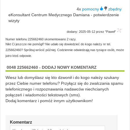
4x
eKonsultant Centrum Medycznego Damiana - potwierdzenie
wizyty
dodany: 2025-05-12 przez "Paweł"
Numer telefonu 225662460 skomentowano 2 razy.
Nikt Ci jeszcze nie pomógł? Nie udało się dowiedzieć do kogo należy nr tel.
225662460? Spróbuj wrócić później. Codziennie odwiedzają nas tysiące osób, może
jutro ktoś odpowie.
0048 225662460 - DODAJ NOWY KOMENTARZ
Wiesz lub domyślasz się kto dzwonił i do kogo należy szukany
przez Ciebie numer telefonu? Przyłącz się do zwalczania spamu
telefonicznego i rozpoznawania nadawców niechcianych
połączeń i wiadomości tekstowych (sms).
Dodaj komentarz i pomóż innym użytkownikom!
Komentarz