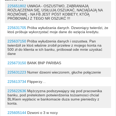
225651802
UWAGA - OSZUSTWO, ZABRANIAJĄ
ROZŁĄCZENIA SIĘ, USIŁUJĄ OSZUKAĆ, NACIĄGAJĄ NA
ROZMOWĘ - NA FB JEST POST KOBIETY, KTÓĄ
PRÓBOWALI Z TEGO NR OSZUKĆ !!!
225631705
Próba wyłudzania danych. Dzwoniący twierdzi, że
ktoś próbuje wykorzystać moje dane do wzięcia kredytu.
225637150
Próba wyłudzenia danych i oszustwa. Pan
twierdził ze ktoś właśnie zrobił przelew z mojego konta na
500 zł do klienta w ich banku, próbował ode mnie uzyskać
dane
225673150
BANK BNP PARIBAS
225631223
Numer dzwoni wieczorem, głuche połączenie
225613734
Flipperzy…
225622636
Mężczyzna podszywający się pod pracownika
banku, pod pretekstem potwierdzenia tozsamosci chcial
BLIKiem wyplacic w bankomacie duza sume pieniedzy z
konta.
225605144
Dzwoni o 3 w nocy