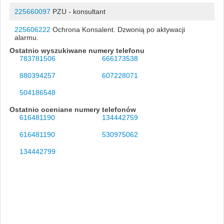
225660097
PZU - konsultant
225606222
Ochrona Konsalent. Dzwonią po aktywacji
alarmu.
Ostatnio wyszukiwane numery telefonu
783781506
666173538
880394257
607228071
504186548
Ostatnio oceniane numery telefonów
616481190
134442759
616481190
530975062
134442799