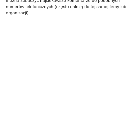
można zobaczyć najciekawsze komentarze do podobnych
numerów telefonicznych (często należą do tej samej firmy lub
organizacji).