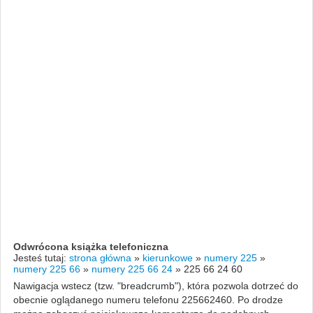
Odwrócona książka telefoniczna
Jesteś tutaj:
strona główna
»
kierunkowe
»
numery 225
»
numery 225 66
»
numery 225 66 24
»
225 66 24 60
Nawigacja wstecz (tzw. "breadcrumb"), która pozwola dotrzeć do
obecnie oglądanego numeru telefonu 225662460. Po drodze