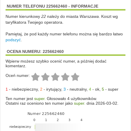
NUMER TELEFONU 225662460 - INFORMACJE
Numer kierunkowy
22
należy do miasta
Warszawa
. Koszt wg
taryfikatora Twojego operatora.
Pamiętaj, że pod każdy numer telefonu można się bardzo łatwo
podszyć
.
OCENA NUMERU: 225662460
Wpierw możesz szybko ocenić numer, a później dodać
komentarz.
Oceń numer:
1
-
niebezpieczny
,
2
-
irytujący
,
3
-
neutralny
,
4
-
ok
,
5
-
super
Ten numer jest
super.
Głosowało 4 użytkowników.
Ostatni raz oceniono ten numer jako
super.
dnia 2026-03-02.