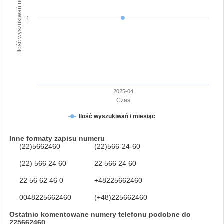
Ilość wyszukiwań numeru
1
2025-04
Czas
Ilość wyszukiwań / miesiąc
Inne formaty zapisu numeru
(22)5662460
(22)566-24-60
(22) 566 24 60
22 566 24 60
22 56 62 46 0
+48225662460
0048225662460
(+48)225662460
Ostatnio komentowane numery telefonu podobne do
225662460