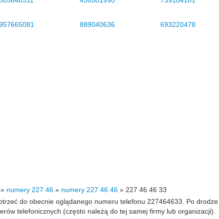
505648311
436501990
739104181
957665081
889040636
693220478
»
numery 227 46
»
numery 227 46 46
»
227 46 46 33
 dotrzeć do obecnie oglądanego numeru telefonu 227464633. Po drodz
 telefonicznych (często należą do tej samej firmy lub organizacji).