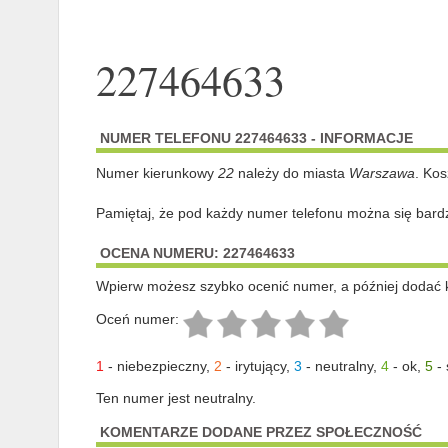
227464633
NUMER TELEFONU 227464633 - INFORMACJE
Numer kierunkowy
22
należy do miasta
Warszawa
. Kos
Pamiętaj, że pod każdy numer telefonu można się bard
OCENA NUMERU: 227464633
Wpierw możesz szybko ocenić numer, a później dodać 
Oceń numer:
1
-
niebezpieczny
,
2
-
irytujący
,
3
-
neutralny
,
4
-
ok
,
5
-
Ten numer jest neutralny.
KOMENTARZE DODANE PRZEZ SPOŁECZNOŚĆ