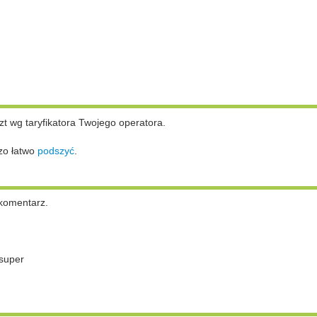
zt wg taryfikatora Twojego operatora.
zo łatwo
podszyć
.
komentarz.
super