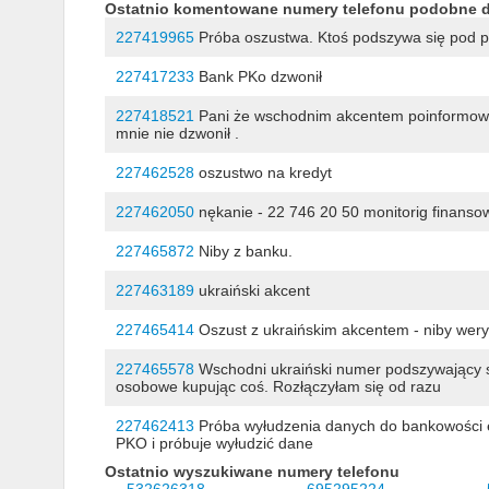
Ostatnio komentowane numery telefonu podobne 
227419965
Próba oszustwa. Ktoś podszywa się pod 
227417233
Bank PKo dzwonił
227418521
Pani że wschodnim akcentem poinformowała
mnie nie dzwonił .
227462528
oszustwo na kredyt
227462050
nękanie - 22 746 20 50 monitorig finansow
227465872
Niby z banku.
227463189
ukraiński akcent
227465414
Oszust z ukraińskim akcentem - niby wer
227465578
Wschodni ukraiński numer podszywający si
osobowe kupując coś. Rozłączyłam się od razu
227462413
Próba wyłudzenia danych do bankowości e
PKO i próbuje wyłudzić dane
Ostatnio wyszukiwane numery telefonu