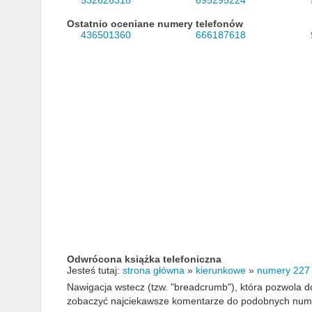
532626318
695295224
Ostatnio oceniane numery telefonów
436501360
666187618
Odwrócona książka telefoniczna
Jesteś tutaj:
strona główna
»
kierunkowe
»
numery 227
Nawigacja wstecz (tzw. "breadcrumb"), która pozwola
zobaczyć najciekawsze komentarze do podobnych numerów