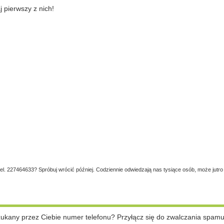
pierwszy z nich!
tel. 227464633? Spróbuj wrócić później. Codziennie odwiedzają nas tysiące osób, może jutro
szukany przez Ciebie numer telefonu? Przyłącz się do zwalczania spam