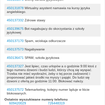
450131878
Wirtualny asystent namawia na kursy języka
angielskiego.
450137332
Zdrowe stawy
450139675
Bot nagabujacy do skorzystania z szkoły
językowej
450137170
Spam, wciskaja odkurzacze
450137573
Nagabywanie
450136471
SPAM, szkoła językowa
450137327
Jest lipiec, czas urlopów a o godzinie 9:00 ktoś z
tego numeru dzwoni i budzi ludzi, którzy chcą się wyspać.
Trzeba nie mieć wyobraźni, żeby o tej porze zadzwonić i
proponować jakieś środki na myszy i pająki. Do ludzi się
dzwoni z ofertą po godzinie 11:00. Blokować należy.
450137572
Telemarketing, kolejny numer ląduje w liście
blokowanych.
Ostatnio wyszukiwane numery telefonu
609420029
726448319