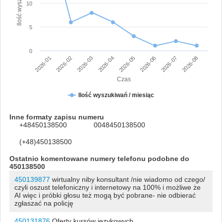
10
5
0
2026-01
2026-02
2026-03
2026-04
2026-05
2026-06
2026-07
2026-08
Czas
Ilość wyszukiwań / miesiąc
Inne formaty zapisu numeru
+48450138500
0048450138500
(+48)450138500
Ostatnio komentowane numery telefonu podobne do
450138500
450139877
wirtualny niby konsultant /nie wiadomo od czego/
czyli oszust telefoniczny i internetowy na 100% i możliwe że
AI więc i próbki głosu też mogą być pobrane- nie odbierać
zgłaszać na policję
450131876
Oferty kursów językowych.