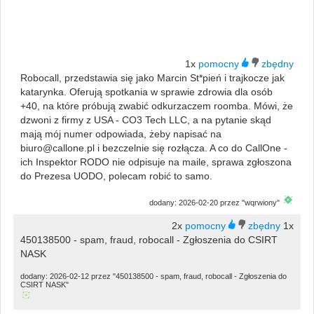
1x
Robocall, przedstawia się jako Marcin St*pień i trajkocze jak
katarynka. Oferują spotkania w sprawie zdrowia dla osób
+40, na które próbują zwabić odkurzaczem roomba. Mówi, że
dzwoni z firmy z USA - CO3 Tech LLC, a na pytanie skąd
mają mój numer odpowiada, żeby napisać na
biuro@callone.pl i bezczelnie się rozłącza. A co do CallOne -
ich Inspektor RODO nie odpisuje na maile, sprawa zgłoszona
do Prezesa UODO, polecam robić to samo.
dodany: 2026-02-20 przez "wqrwiony"
2x
1x
450138500 - spam, fraud, robocall - Zgłoszenia do CSIRT
NASK
dodany: 2026-02-12 przez "450138500 - spam, fraud, robocall - Zgłoszenia do
CSIRT NASK"