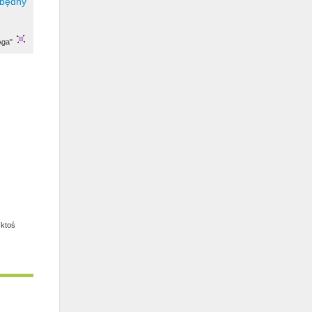
Aga"
 ktoś
u