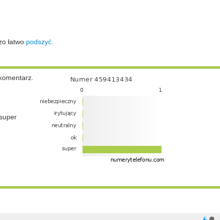
zo łatwo
podszyć
.
komentarz.
super