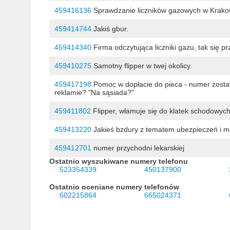
459416136
Sprawdzanie liczników gazowych w Krako
459414744
Jakiś gbur.
459414340
Firma odczytująca liczniki gazu, tak się p
459410275
Samotny flipper w twej okolicy.
459417198
Pomoc w dopłacie do pieca - numer zostaw
reklamie? "Na sąsiada?"
459411802
Flipper, włamuje się do klatek schodowych
459413220
Jakieś bzdury z tematem ubezpieczeń i mo
459412701
numer przychodni lekarskiej
Ostatnio wyszukiwane numery telefonu
523354339
450137900
Ostatnio oceniane numery telefonów
602215864
665024371