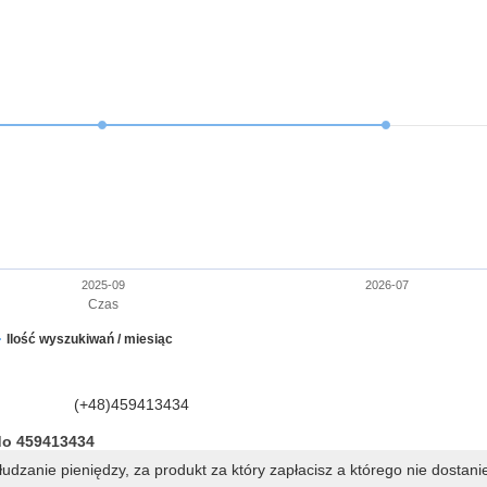
2025-09
2026-07
Czas
Ilość wyszukiwań / miesiąc
(+48)459413434
do 459413434
dzanie pieniędzy, za produkt za który zapłacisz a którego nie dostani