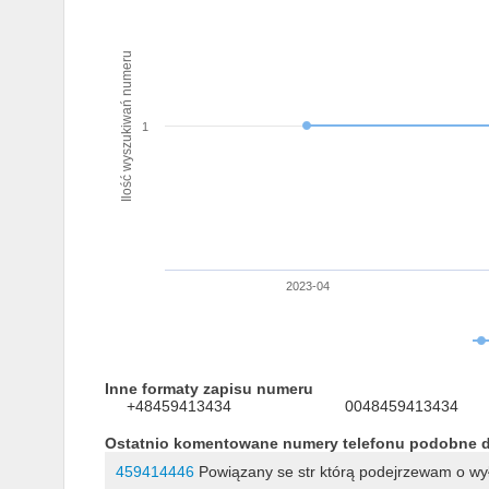
Ilość wyszukiwań numeru
1
2023-04
Inne formaty zapisu numeru
+48459413434
0048459413434
Ostatnio komentowane numery telefonu podobne 
459414446
Powiązany se str którą podejrzewam o wyłu