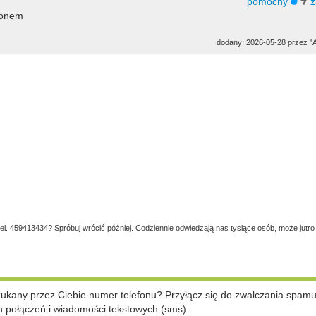
fonem
dodany: 2026-05-28 przez "
tel. 459413434? Spróbuj wrócić później. Codziennie odwiedzają nas tysiące osób, może jutro
szukany przez Ciebie numer telefonu? Przyłącz się do zwalczania spam
 połączeń i wiadomości tekstowych (sms).