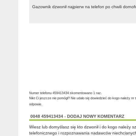
Gazownik dzwonił najpierw na telefon po chwili domo
Numer telefonu 459413434 skomentowano 1 raz.
Nikt Ci jeszcze nie pomógł? Nie udało się dowiedzieć do kogo należy nr 
odpowie.
0048 459413434 - DODAJ NOWY KOMENTARZ
Wiesz lub domyślasz się kto dzwonił i do kogo należy 
telefonicznego i rozpoznawania nadawców niechcianych