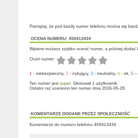
Pamiętaj, że pod każdy numer telefonu można się bard
OCENA NUMERU: 459413434
Wpierw możesz szybko ocenić numer, a później dodać 
Oceń numer:
1
-
niebezpieczny
,
2
-
irytujący
,
3
-
neutralny
,
4
-
ok
,
5
-
Ten numer jest
super.
Głosował 1 użytkownik.
Ostatni raz oceniono ten numer dnia 2026-05-28.
KOMENTARZE DODANE PRZEZ SPOŁECZNOŚĆ
Komentarze do numeru telefonu 459413434