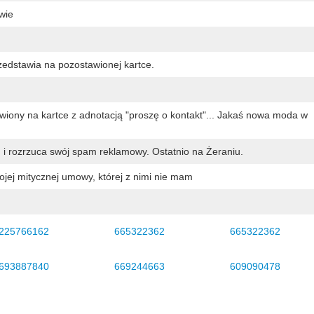
wie
rzedstawia na pozostawionej kartce.
iony na kartce z adnotacją "proszę o kontakt"... Jakaś nowa moda w
 i rozrzuca swój spam reklamowy. Ostatnio na Żeraniu.
jej mitycznej umowy, której z nimi nie mam
225766162
665322362
665322362
693887840
669244663
609090478