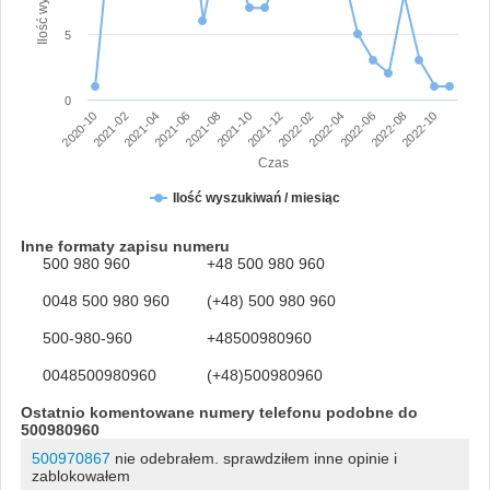
5
0
2020-10
2021-02
2021-04
2021-06
2021-08
2021-10
2021-12
2022-02
2022-04
2022-06
2022-08
2022-10
Czas
Ilość wyszukiwań / miesiąc
Inne formaty zapisu numeru
500 980 960
+48 500 980 960
0048 500 980 960
(+48) 500 980 960
500-980-960
+48500980960
0048500980960
(+48)500980960
Ostatnio komentowane numery telefonu podobne do
500980960
500970867
nie odebrałem. sprawdziłem inne opinie i
zablokowałem