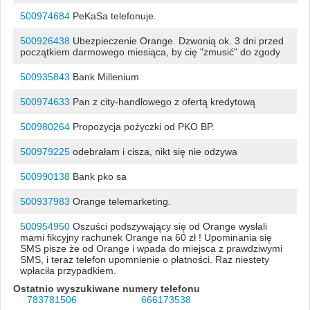
500974684
PeKaSa telefonuje.
500926438
Ubezpieczenie Orange. Dzwonią ok. 3 dni przed
początkiem darmowego miesiąca, by cię "zmusić" do zgody
500935843
Bank Millenium
500974633
Pan z city-handlowego z ofertą kredytową
500980264
Propozycja pożyczki od PKO BP.
500979225
odebrałam i cisza, nikt się nie odzywa
500990138
Bank pko sa
500937983
Orange telemarketing.
500954950
Oszuści podszywający się od Orange wysłali
mami fikcyjny rachunek Orange na 60 zł ! Upominania się
SMS pisze że od Orange i wpada do miejsca z prawdziwymi
SMS, i teraz telefon upomnienie o płatności. Raz niestety
wpłaciła przypadkiem.
Ostatnio wyszukiwane numery telefonu
783781506
666173538