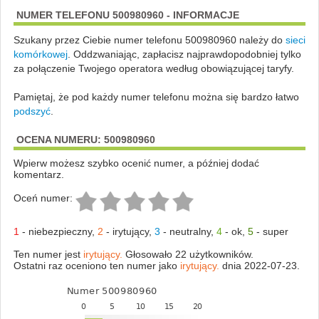
NUMER TELEFONU 500980960 - INFORMACJE
Szukany przez Ciebie numer telefonu 500980960 należy do
sieci
komórkowej
.
Oddzwaniając, zapłacisz najprawdopodobniej tylko
za połączenie Twojego operatora według obowiązującej taryfy.
Pamiętaj, że pod każdy numer telefonu można się bardzo łatwo
podszyć
.
OCENA NUMERU: 500980960
Wpierw możesz szybko ocenić numer, a później dodać
komentarz.
Oceń numer:
1
-
niebezpieczny
,
2
-
irytujący
,
3
-
neutralny
,
4
-
ok
,
5
-
super
Ten numer jest
irytujący.
Głosowało 22 użytkowników.
Ostatni raz oceniono ten numer jako
irytujący.
dnia 2022-07-23.