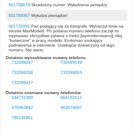
501730678
Skradziony numer. Wyłudzenia peniędzy
501789357
Wyłudza pieniądze!
501735091
Pan podający się za fotografa. Wyhaczył mnie na
stronie MaxModels. Po podaniu numeru telefonu zaczął mi
wypisywać obrzydliwe pytania o treści [wymoderowano]j niby
"konieczne" w pracy modelki. Erotoman szukający
podniecenia w internecie. Uciekajcie dziewczyny od tego
numeru. Nie warto.
Ostatnio wyszukiwane numery telefonu
732099247
732099149
732099268
732099053
732099417
Ostatnio oceniane numery telefonów
534731389
664192512
575963842
663574697
785145851