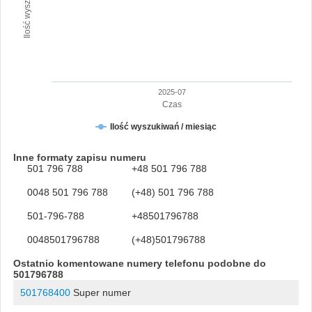
2025-07
Czas
Ilość wyszukiwań / miesiąc
Inne formaty zapisu numeru
501 796 788
+48 501 796 788
0048 501 796 788
(+48) 501 796 788
501-796-788
+48501796788
0048501796788
(+48)501796788
Ostatnio komentowane numery telefonu podobne do
501796788
501768400
Super numer