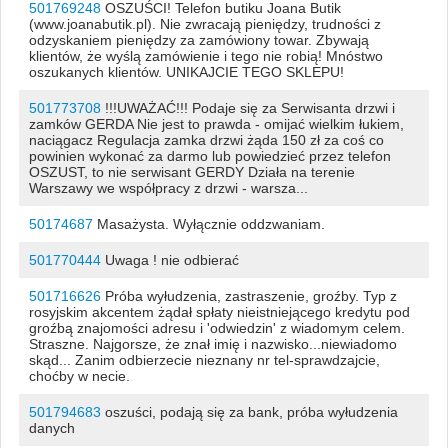
501769248
OSZUŚCI! Telefon butiku Joana Butik
(www.joanabutik.pl). Nie zwracają pieniędzy, trudności z
odzyskaniem pieniędzy za zamówiony towar. Zbywają
klientów, że wyślą zamówienie i tego nie robią! Mnóstwo
oszukanych klientów. UNIKAJCIE TEGO SKLEPU!
501773708
!!!UWAŻAĆ!!! Podaje się za Serwisanta drzwi i
zamków GERDA Nie jest to prawda - omijać wielkim łukiem,
naciągacz Regulacja zamka drzwi żąda 150 zł za coś co
powinien wykonać za darmo lub powiedzieć przez telefon
OSZUST, to nie serwisant GERDY Działa na terenie
Warszawy we współpracy z drzwi - warsza...
50174687
Masażysta. Wyłącznie oddzwaniam.
501770444
Uwaga ! nie odbierać
501716626
Próba wyłudzenia, zastraszenie, groźby. Typ z
rosyjskim akcentem żądał spłaty nieistniejącego kredytu pod
groźbą znajomości adresu i 'odwiedzin' z wiadomym celem.
Straszne. Najgorsze, że znał imię i nazwisko...niewiadomo
skąd... Zanim odbierzecie nieznany nr tel-sprawdzajcie,
choćby w necie.
501794683
oszuści, podają się za bank, próba wyłudzenia
danych