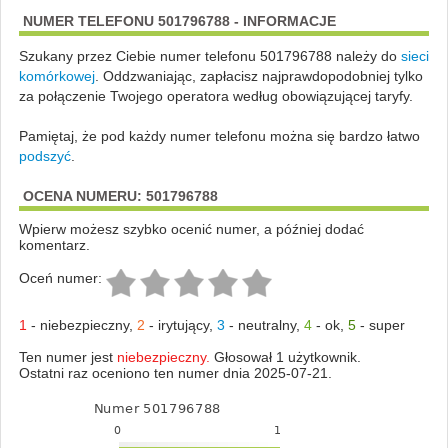
NUMER TELEFONU 501796788 - INFORMACJE
Szukany przez Ciebie numer telefonu 501796788 należy do
sieci
komórkowej
.
Oddzwaniając, zapłacisz najprawdopodobniej tylko
za połączenie Twojego operatora według obowiązującej taryfy.
Pamiętaj, że pod każdy numer telefonu można się bardzo łatwo
podszyć
.
OCENA NUMERU: 501796788
Wpierw możesz szybko ocenić numer, a później dodać
komentarz.
Oceń numer:
1
-
niebezpieczny
,
2
-
irytujący
,
3
-
neutralny
,
4
-
ok
,
5
-
super
Ten numer jest
niebezpieczny.
Głosował 1 użytkownik.
Ostatni raz oceniono ten numer dnia 2025-07-21.