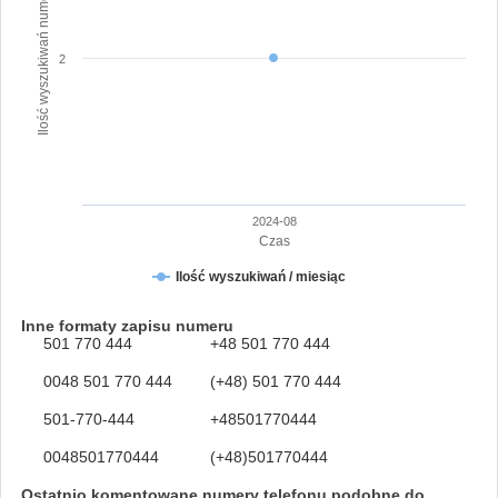
Ilość wyszukiwań numeru
2
2024-08
Czas
Ilość wyszukiwań / miesiąc
Inne formaty zapisu numeru
501 770 444
+48 501 770 444
0048 501 770 444
(+48) 501 770 444
501-770-444
+48501770444
0048501770444
(+48)501770444
Ostatnio komentowane numery telefonu podobne do