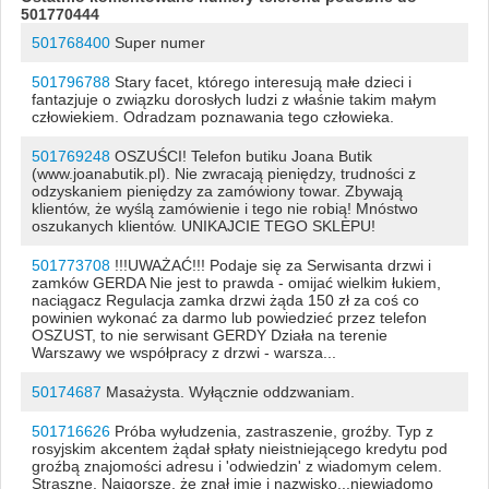
501770444
501768400
Super numer
501796788
Stary facet, którego interesują małe dzieci i
fantazjuje o związku dorosłych ludzi z właśnie takim małym
człowiekiem. Odradzam poznawania tego człowieka.
501769248
OSZUŚCI! Telefon butiku Joana Butik
(www.joanabutik.pl). Nie zwracają pieniędzy, trudności z
odzyskaniem pieniędzy za zamówiony towar. Zbywają
klientów, że wyślą zamówienie i tego nie robią! Mnóstwo
oszukanych klientów. UNIKAJCIE TEGO SKLEPU!
501773708
!!!UWAŻAĆ!!! Podaje się za Serwisanta drzwi i
zamków GERDA Nie jest to prawda - omijać wielkim łukiem,
naciągacz Regulacja zamka drzwi żąda 150 zł za coś co
powinien wykonać za darmo lub powiedzieć przez telefon
OSZUST, to nie serwisant GERDY Działa na terenie
Warszawy we współpracy z drzwi - warsza...
50174687
Masażysta. Wyłącznie oddzwaniam.
501716626
Próba wyłudzenia, zastraszenie, groźby. Typ z
rosyjskim akcentem żądał spłaty nieistniejącego kredytu pod
groźbą znajomości adresu i 'odwiedzin' z wiadomym celem.
Straszne. Najgorsze, że znał imię i nazwisko...niewiadomo