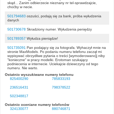
skąd... Zanim odbierzecie nieznany nr tel-sprawdzajcie,
choćby w necie.
501794683
oszuści, podają się za bank, próba wyłudzenia
danych
501730678
Skradziony numer. Wyłudzenia peniędzy
501789357
Wyłudza pieniądze!
501735091
Pan podający się za fotografa. Wyhaczył mnie na
stronie MaxModels. Po podaniu numeru telefonu zaczął mi
wypisywać obrzydliwe pytania o treści [wymoderowano]j niby
"konieczne" w pracy modelki. Erotoman szukający
podniecenia w internecie. Uciekajcie dziewczyny od tego
numeru. Nie warto.
Ostatnio wyszukiwane numery telefonu
825400290
785833193
236516431
798378522
502348817
Ostatnio oceniane numery telefonów
324130077
880746871