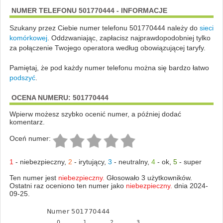
NUMER TELEFONU 501770444 - INFORMACJE
Szukany przez Ciebie numer telefonu 501770444 należy do
sieci
komórkowej
.
Oddzwaniając, zapłacisz najprawdopodobniej tylko
za połączenie Twojego operatora według obowiązującej taryfy.
Pamiętaj, że pod każdy numer telefonu można się bardzo łatwo
podszyć
.
OCENA NUMERU: 501770444
Wpierw możesz szybko ocenić numer, a później dodać
komentarz.
Oceń numer:
1
-
niebezpieczny
,
2
-
irytujący
,
3
-
neutralny
,
4
-
ok
,
5
-
super
Ten numer jest
niebezpieczny.
Głosowało 3 użytkowników.
Ostatni raz oceniono ten numer jako
niebezpieczny.
dnia 2024-
09-25.