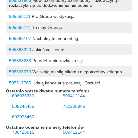
505537968
Mówi dzień dobry dzień dobry - dziewczyną i
rozłączyła się po dodzwonieniu nie odbiera
505568111
Pra Group windykacja.
505568141
To niby Orange.
505568107
Nachalny telemarketing.
505568220
Jakieś call center.
505568236
Po odebraniu rozłącza się.
505538670
Wciskają na siłę nikomu niepotrzebny kolagen.
505517765
Udają kancelarię prawną . Oszuści
Ostatnio wyszukiwane numery telefonu
608035380
509412144
585246455
732208946
692073460
Ostatnio oceniane numery telefonów
730428615
509412144