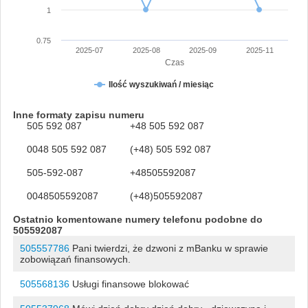
1
0.75
2025-07
2025-08
2025-09
2025-11
Czas
Ilość wyszukiwań / miesiąc
Inne formaty zapisu numeru
505 592 087
+48 505 592 087
0048 505 592 087
(+48) 505 592 087
505-592-087
+48505592087
0048505592087
(+48)505592087
Ostatnio komentowane numery telefonu podobne do
505592087
505557786
Pani twierdzi, że dzwoni z mBanku w sprawie
zobowiązań finansowych.
505568136
Usługi finansowe blokować