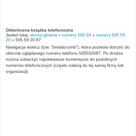
Odwrócona książka telefoniczna
Jesteś tutaj:
strona główna
»
numery 505 59
»
numery 505 59
20
»
505 59 20 87
Nawigacja wstecz (tzw. "breadcrumb"), która pozwola dotrzeć do
obecnie oglądanego numeru telefonu 505592087. Po drodze
można zobaczyć najciekawsze komentarze do podobnych
numerów telefonicznych (często należą do tej samej firmy lub
organizacji).