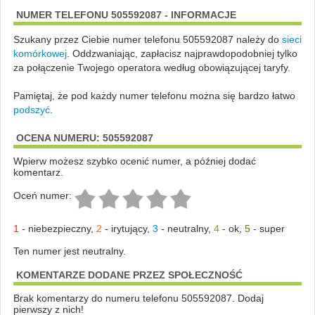
NUMER TELEFONU 505592087 - INFORMACJE
Szukany przez Ciebie numer telefonu 505592087 należy do
sieci
komórkowej
.
Oddzwaniając, zapłacisz najprawdopodobniej tylko
za połączenie Twojego operatora według obowiązującej taryfy.
Pamiętaj, że pod każdy numer telefonu można się bardzo łatwo
podszyć
.
OCENA NUMERU: 505592087
Wpierw możesz szybko ocenić numer, a później dodać
komentarz.
Oceń numer:
1
-
niebezpieczny
,
2
-
irytujący
,
3
-
neutralny
,
4
-
ok
,
5
-
super
Ten numer jest neutralny.
KOMENTARZE DODANE PRZEZ SPOŁECZNOŚĆ
Brak komentarzy do numeru telefonu 505592087. Dodaj
pierwszy z nich!