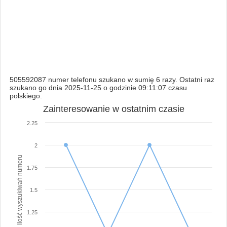
505592087 numer telefonu szukano w sumię 6 razy. Ostatni raz
szukano go dnia 2025-11-25 o godzinie 09:11:07 czasu
polskiego.
Zainteresowanie w ostatnim czasie
2.25
2
Ilość wyszukiwań numeru
1.75
1.5
1.25