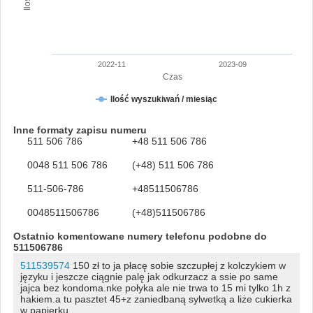
2022-11
2023-09
Czas
Ilość wyszukiwań / miesiąc
Inne formaty zapisu numeru
511 506 786
+48 511 506 786
0048 511 506 786
(+48) 511 506 786
511-506-786
+48511506786
0048511506786
(+48)511506786
Ostatnio komentowane numery telefonu podobne do
511506786
511539574
150 zł to ja płacę sobie szczupłej z kolczykiem w
języku i jeszcze ciągnie palę jak odkurzacz a ssie po same
jajca bez kondoma.nke połyka ale nie trwa to 15 mi tylko 1h z
hakiem.a tu pasztet 45+z zaniedbaną sylwetką a liże cukierka
w papierku