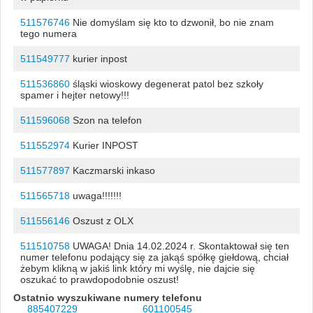
511576746
Nie domyślam się kto to dzwonił, bo nie znam
tego numera
511549777
kurier inpost
511536860
śląski wioskowy degenerat patol bez szkoły
spamer i hejter netowy!!!
511596068
Szon na telefon
511552974
Kurier INPOST
511577897
Kaczmarski inkaso
511565718
uwaga!!!!!!!
511556146
Oszust z OLX
511510758
UWAGA! Dnia 14.02.2024 r. Skontaktował się ten
numer telefonu podający się za jakąś spółkę giełdową, chciał
żebym klikną w jakiś link który mi wyślę, nie dajcie się
oszukać to prawdopodobnie oszust!
Ostatnio wyszukiwane numery telefonu
885407229
601100545