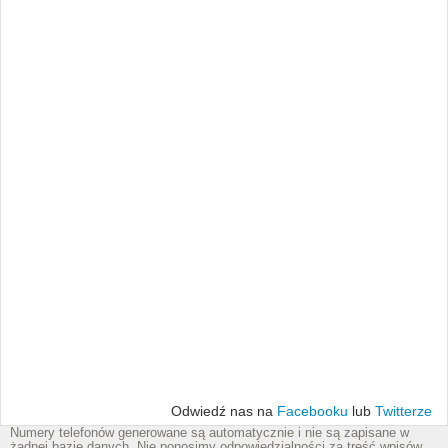
Odwiedź nas na
Facebooku
lub
Twitterze
Numery telefonów generowane są automatycznie i nie są zapisane w
żadnej bazie danych. Nie ponosimy odpowiedzialności za treść wpisów