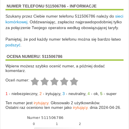
NUMER TELEFONU 511506786 - INFORMACJE
Szukany przez Ciebie numer telefonu 511506786 należy do
sieci
komórkowej
.
Oddzwaniając, zapłacisz najprawdopodobniej tylko
za połączenie Twojego operatora według obowiązującej taryfy.
Pamiętaj, że pod każdy numer telefonu można się bardzo łatwo
podszyć
.
OCENA NUMERU: 511506786
Wpierw możesz szybko ocenić numer, a później dodać
komentarz.
Oceń numer:
1
-
niebezpieczny
,
2
-
irytujący
,
3
-
neutralny
,
4
-
ok
,
5
-
super
Ten numer jest
irytujący.
Głosowało 2 użytkowników.
Ostatni raz oceniono ten numer jako
irytujący.
dnia 2024-04-26.