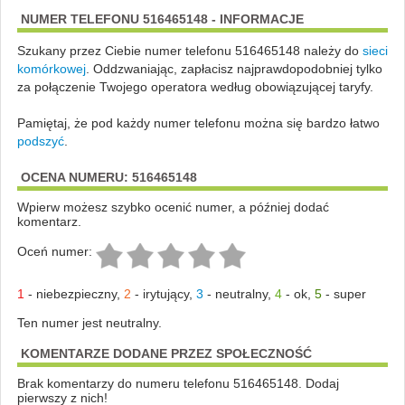
NUMER TELEFONU 516465148 - INFORMACJE
Szukany przez Ciebie numer telefonu 516465148 należy do
sieci
komórkowej
.
Oddzwaniając, zapłacisz najprawdopodobniej tylko
za połączenie Twojego operatora według obowiązującej taryfy.
Pamiętaj, że pod każdy numer telefonu można się bardzo łatwo
podszyć
.
OCENA NUMERU: 516465148
Wpierw możesz szybko ocenić numer, a później dodać
komentarz.
Oceń numer:
1
-
niebezpieczny
,
2
-
irytujący
,
3
-
neutralny
,
4
-
ok
,
5
-
super
Ten numer jest neutralny.
KOMENTARZE DODANE PRZEZ SPOŁECZNOŚĆ
Brak komentarzy do numeru telefonu 516465148. Dodaj
pierwszy z nich!