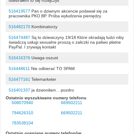
odebrałem to się rozłączyli.
516419577
Pan o dziwnym akcencie podawał się za
pracownika PKO BP. Próba wyłudzenia pieniędzy.
516482170
Kombinatorzy
516474487
Są to dziewczyny 19/18 Które okradają ludzi niby
świadczą usługi sexualne proszą o zaliczki na paliwo płatne
PayPal. I zrywają kontakt
516416376
Uwaga oszust
516448611
Nie odbierać TO SPAM
516477161
Telemarketer
516401337
ja dzwoniłam... pozdro
Ostatnio wyszukiwane numery telefonu
508070940
669502211
794626310
669502211
783538104
Ostatnio oceniane numery telefonów