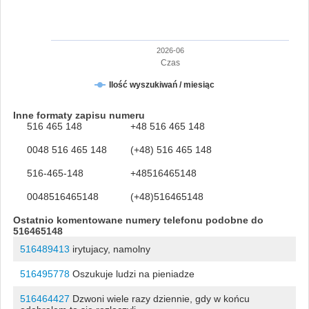
2026-06
Czas
Ilość wyszukiwań / miesiąc
Inne formaty zapisu numeru
516 465 148
+48 516 465 148
0048 516 465 148
(+48) 516 465 148
516-465-148
+48516465148
0048516465148
(+48)516465148
Ostatnio komentowane numery telefonu podobne do
516465148
516489413
irytujacy, namolny
516495778
Oszukuje ludzi na pieniadze
516464427
Dzwoni wiele razy dziennie, gdy w końcu