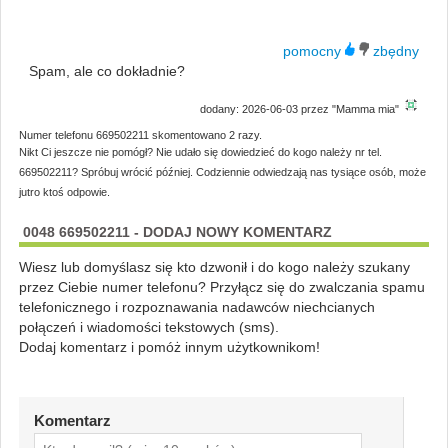
Spam, ale co dokładnie?
dodany: 2026-06-03 przez "Mamma mia"
Numer telefonu 669502211 skomentowano 2 razy.
Nikt Ci jeszcze nie pomógł? Nie udało się dowiedzieć do kogo należy nr tel.
669502211? Spróbuj wrócić później. Codziennie odwiedzają nas tysiące osób, może
jutro ktoś odpowie.
0048 669502211 - DODAJ NOWY KOMENTARZ
Wiesz lub domyślasz się kto dzwonił i do kogo należy szukany
przez Ciebie numer telefonu? Przyłącz się do zwalczania spamu
telefonicznego i rozpoznawania nadawców niechcianych
połączeń i wiadomości tekstowych (sms).
Dodaj komentarz i pomóż innym użytkownikom!
Komentarz