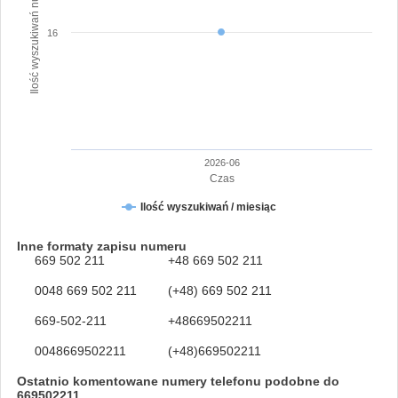
Ilość wyszukiwań numeru
16
2026-06
Czas
Ilość wyszukiwań / miesiąc
Inne formaty zapisu numeru
669 502 211
+48 669 502 211
0048 669 502 211
(+48) 669 502 211
669-502-211
+48669502211
0048669502211
(+48)669502211
Ostatnio komentowane numery telefonu podobne do
669502211