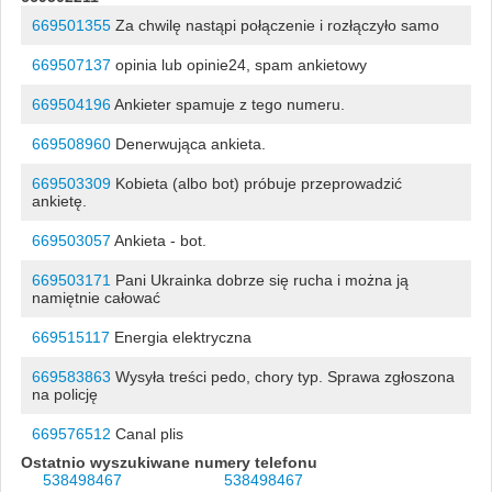
669501355
Za chwilę nastąpi połączenie i rozłączyło samo
669507137
opinia lub opinie24, spam ankietowy
669504196
Ankieter spamuje z tego numeru.
669508960
Denerwująca ankieta.
669503309
Kobieta (albo bot) próbuje przeprowadzić
ankietę.
669503057
Ankieta - bot.
669503171
Pani Ukrainka dobrze się rucha i można ją
namiętnie całować
669515117
Energia elektryczna
669583863
Wysyła treści pedo, chory typ. Sprawa zgłoszona
na policję
669576512
Canal plis
Ostatnio wyszukiwane numery telefonu
538498467
538498467