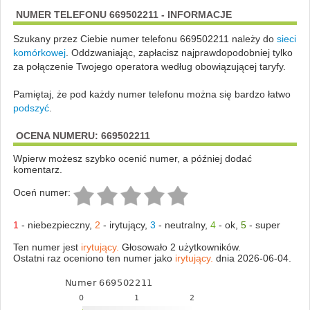
NUMER TELEFONU 669502211 - INFORMACJE
Szukany przez Ciebie numer telefonu 669502211 należy do
sieci
komórkowej
.
Oddzwaniając, zapłacisz najprawdopodobniej tylko
za połączenie Twojego operatora według obowiązującej taryfy.
Pamiętaj, że pod każdy numer telefonu można się bardzo łatwo
podszyć
.
OCENA NUMERU: 669502211
Wpierw możesz szybko ocenić numer, a później dodać
komentarz.
Oceń numer:
1
-
niebezpieczny
,
2
-
irytujący
,
3
-
neutralny
,
4
-
ok
,
5
-
super
Ten numer jest
irytujący.
Głosowało 2 użytkowników.
Ostatni raz oceniono ten numer jako
irytujący.
dnia 2026-06-04.