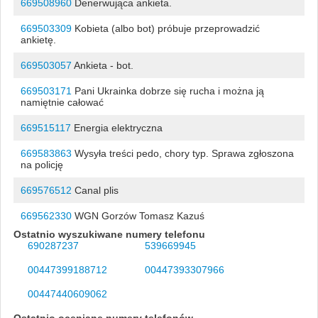
669508960
Denerwująca ankieta.
669503309
Kobieta (albo bot) próbuje przeprowadzić
ankietę.
669503057
Ankieta - bot.
669503171
Pani Ukrainka dobrze się rucha i można ją
namiętnie całować
669515117
Energia elektryczna
669583863
Wysyła treści pedo, chory typ. Sprawa zgłoszona
na policję
669576512
Canal plis
669562330
WGN Gorzów Tomasz Kazuś
Ostatnio wyszukiwane numery telefonu
690287237
539669945
00447399188712
00447393307966
00447440609062
Ostatnio oceniane numery telefonów