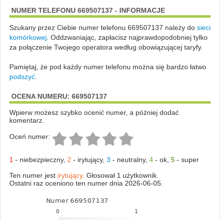
NUMER TELEFONU 669507137 - INFORMACJE
Szukany przez Ciebie numer telefonu 669507137 należy do
sieci
komórkowej
.
Oddzwaniając, zapłacisz najprawdopodobniej tylko
za połączenie Twojego operatora według obowiązującej taryfy.
Pamiętaj, że pod każdy numer telefonu można się bardzo łatwo
podszyć
.
OCENA NUMERU: 669507137
Wpierw możesz szybko ocenić numer, a później dodać
komentarz.
Oceń numer:
1
-
niebezpieczny
,
2
-
irytujący
,
3
-
neutralny
,
4
-
ok
,
5
-
super
Ten numer jest
irytujący.
Głosował 1 użytkownik.
Ostatni raz oceniono ten numer dnia 2026-06-05.