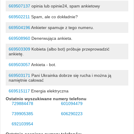
669507137
opinia lub opinie24, spam ankietowy
669502211
Spam, ale co dokładnie?
669504196
Ankieter spamuje z tego numeru.
669508960
Denerwująca ankieta.
669503309
Kobieta (albo bot) próbuje przeprowadzić
ankietę.
669503057
Ankieta - bot.
669503171
Pani Ukrainka dobrze się rucha i można ją
namiętnie całować
669515117
Energia elektryczna
Ostatnio wyszukiwane numery telefonu
729884478
601094479
739905385
606290223
692103954
Ostatnio oceniane numery telefonów