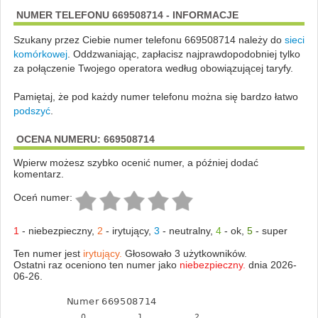
NUMER TELEFONU 669508714 - INFORMACJE
Szukany przez Ciebie numer telefonu 669508714 należy do
sieci
komórkowej
.
Oddzwaniając, zapłacisz najprawdopodobniej tylko
za połączenie Twojego operatora według obowiązującej taryfy.
Pamiętaj, że pod każdy numer telefonu można się bardzo łatwo
podszyć
.
OCENA NUMERU: 669508714
Wpierw możesz szybko ocenić numer, a później dodać
komentarz.
Oceń numer:
1
-
niebezpieczny
,
2
-
irytujący
,
3
-
neutralny
,
4
-
ok
,
5
-
super
Ten numer jest
irytujący.
Głosowało 3 użytkowników.
Ostatni raz oceniono ten numer jako
niebezpieczny.
dnia 2026-
06-26.