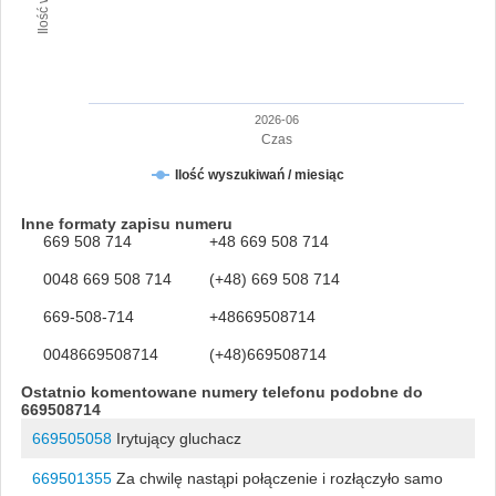
2026-06
Czas
Ilość wyszukiwań / miesiąc
Inne formaty zapisu numeru
669 508 714
+48 669 508 714
0048 669 508 714
(+48) 669 508 714
669-508-714
+48669508714
0048669508714
(+48)669508714
Ostatnio komentowane numery telefonu podobne do
669508714
669505058
Irytujący gluchacz
669501355
Za chwilę nastąpi połączenie i rozłączyło samo