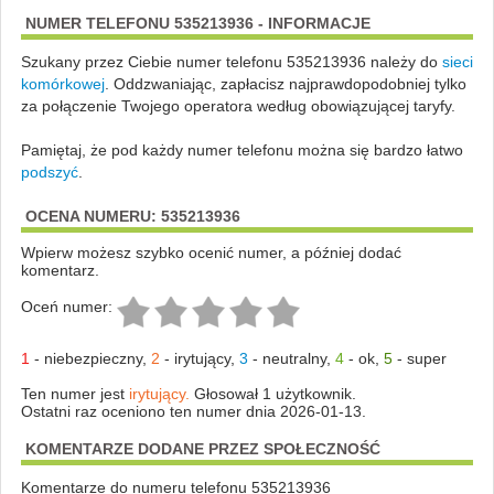
NUMER TELEFONU 535213936 - INFORMACJE
Szukany przez Ciebie numer telefonu 535213936 należy do
sieci
komórkowej
.
Oddzwaniając, zapłacisz najprawdopodobniej tylko
za połączenie Twojego operatora według obowiązującej taryfy.
Pamiętaj, że pod każdy numer telefonu można się bardzo łatwo
podszyć
.
OCENA NUMERU: 535213936
Wpierw możesz szybko ocenić numer, a później dodać
komentarz.
Oceń numer:
1
-
niebezpieczny
,
2
-
irytujący
,
3
-
neutralny
,
4
-
ok
,
5
-
super
Ten numer jest
irytujący.
Głosował 1 użytkownik.
Ostatni raz oceniono ten numer dnia 2026-01-13.
KOMENTARZE DODANE PRZEZ SPOŁECZNOŚĆ
Komentarze do numeru telefonu 535213936