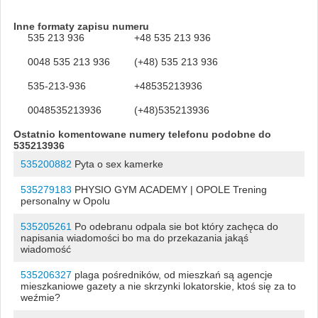
Inne formaty zapisu numeru
535 213 936
+48 535 213 936
0048 535 213 936
(+48) 535 213 936
535-213-936
+48535213936
0048535213936
(+48)535213936
Ostatnio komentowane numery telefonu podobne do
535213936
535200882
Pyta o sex kamerke
535279183
PHYSIO GYM ACADEMY | OPOLE Trening
personalny w Opolu
535205261
Po odebranu odpala sie bot który zachęca do
napisania wiadomości bo ma do przekazania jakąś
wiadomość
535206327
plaga pośredników, od mieszkań są agencje
mieszkaniowe gazety a nie skrzynki lokatorskie, ktoś się za to
weźmie?