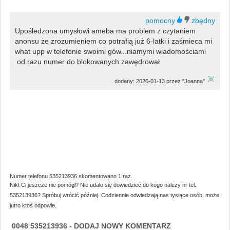
Upośledzona umysłowi ameba ma problem z czytaniem
anonsu że zrozumieniem co potrafią już 6-latki i zaśmieca mi
what upp w telefonie swoimi gów...niamymi wiadomościami
.od razu numer do blokowanych zawędrował
dodany: 2026-01-13 przez "Joanna"
Numer telefonu 535213936 skomentowano 1 raz.
Nikt Ci jeszcze nie pomógł? Nie udało się dowiedzieć do kogo należy nr tel.
535213936? Spróbuj wrócić później. Codziennie odwiedzają nas tysiące osób, może
jutro ktoś odpowie.
0048 535213936 - DODAJ NOWY KOMENTARZ