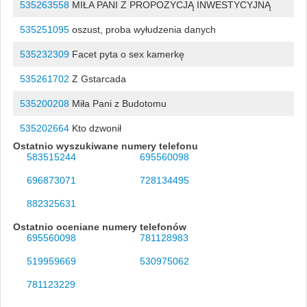
535263558
MIŁA PANI Z PROPOZYCJĄ INWESTYCYJNĄ
535251095
oszust, proba wyłudzenia danych
535232309
Facet pyta o sex kamerkę
535261702
Z Gstarcada
535200208
Miła Pani z Budotomu
535202664
Kto dzwonił
Ostatnio wyszukiwane numery telefonu
583515244
695560098
696873071
728134495
882325631
Ostatnio oceniane numery telefonów
695560098
781128983
519959669
530975062
781123229