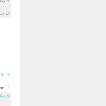
sia"
wda"