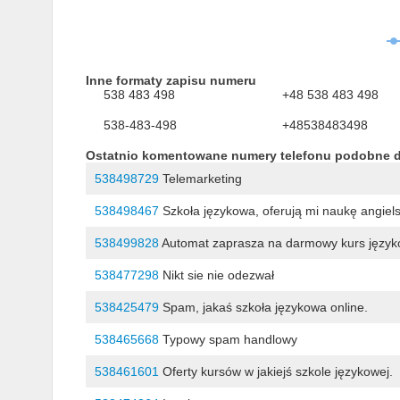
Inne formaty zapisu numeru
538 483 498
+48 538 483 498
538-483-498
+48538483498
Ostatnio komentowane numery telefonu podobne 
538498729
Telemarketing
538498467
Szkoła językowa, oferują mi naukę angiels
538499828
Automat zaprasza na darmowy kurs językow
538477298
Nikt sie nie odezwał
538425479
Spam, jakaś szkoła językowa online.
538465668
Typowy spam handlowy
538461601
Oferty kursów w jakiejś szkole językowej.