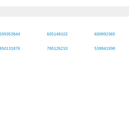
609353844
605148102
600892365
450131876
785126210
539841598