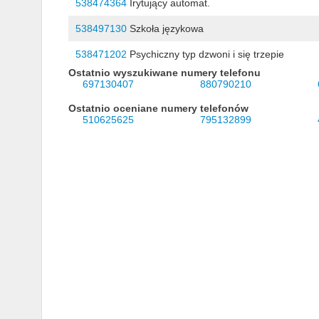
538474364
Irytujący automat.
538497130
Szkoła językowa
538471202
Psychiczny typ dzwoni i się trzepie
Ostatnio wyszukiwane numery telefonu
697130407
880790210
Ostatnio oceniane numery telefonów
510625625
795132899