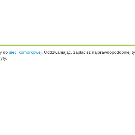
ży do
sieci komórkowej
.
Oddzwaniając, zapłacisz najprawdopodobniej ty
yfy.