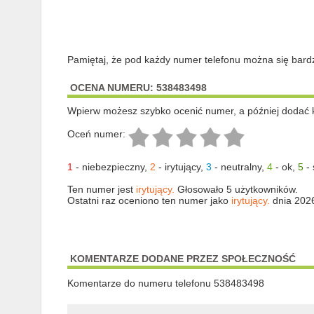
Pamiętaj, że pod każdy numer telefonu można się bard
OCENA NUMERU: 538483498
Wpierw możesz szybko ocenić numer, a później dodać 
Oceń numer:
1
-
niebezpieczny
,
2
-
irytujący
,
3
-
neutralny
,
4
-
ok
,
5
-
Ten numer jest
irytujący.
Głosowało 5 użytkowników.
Ostatni raz oceniono ten numer jako
irytujący.
dnia 202
KOMENTARZE DODANE PRZEZ SPOŁECZNOŚĆ
Komentarze do numeru telefonu 538483498