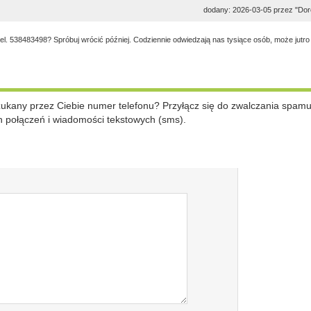
dodany: 2026-03-05 przez "Dor
tel. 538483498? Spróbuj wrócić później. Codziennie odwiedzają nas tysiące osób, może jutro
szukany przez Ciebie numer telefonu? Przyłącz się do zwalczania spam
 połączeń i wiadomości tekstowych (sms).