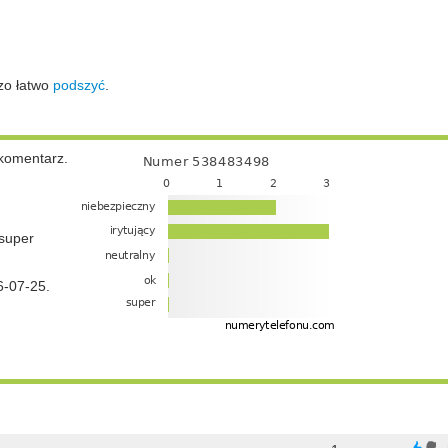
zo łatwo
podszyć
.
komentarz.
super
6-07-25.