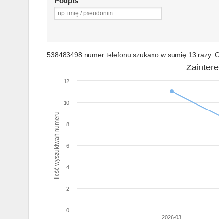
Podpis
538483498 numer telefonu szukano w sumię 13 razy. Os
Zainter
12
10
Ilość wyszukiwań numeru
8
6
4
2
0
2026-03