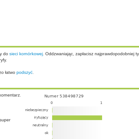
ży do
sieci komórkowej
.
Oddzwaniając, zapłacisz najprawdopodobniej ty
yfy.
zo łatwo
podszyć
.
komentarz.
super