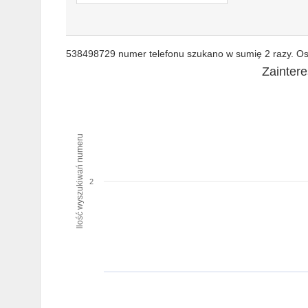
538498729 numer telefonu szukano w sumię 2 razy. Ost
Zainter
Ilość wyszukiwań numeru
2