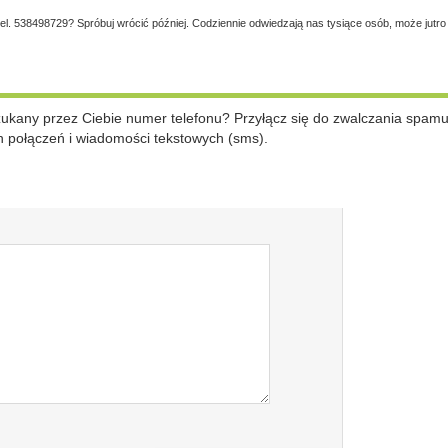
tel. 538498729? Spróbuj wrócić później. Codziennie odwiedzają nas tysiące osób, może jutro
szukany przez Ciebie numer telefonu? Przyłącz się do zwalczania spam
 połączeń i wiadomości tekstowych (sms).