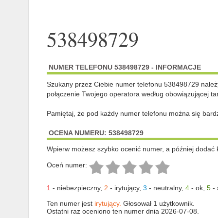
538498729
NUMER TELEFONU 538498729 - INFORMACJE
Szukany przez Ciebie numer telefonu 538498729 nale
połączenie Twojego operatora według obowiązującej tar
Pamiętaj, że pod każdy numer telefonu można się bard
OCENA NUMERU: 538498729
Wpierw możesz szybko ocenić numer, a później dodać 
Oceń numer:
1
-
niebezpieczny
,
2
-
irytujący
,
3
-
neutralny
,
4
-
ok
,
5
-
Ten numer jest
irytujący.
Głosował 1 użytkownik.
Ostatni raz oceniono ten numer dnia 2026-07-08.