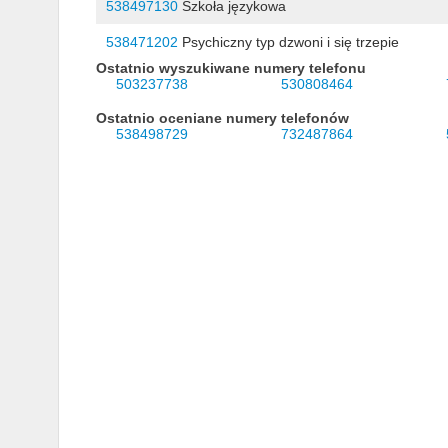
538497130
Szkoła językowa
538471202
Psychiczny typ dzwoni i się trzepie
Ostatnio wyszukiwane numery telefonu
503237738
530808464
Ostatnio oceniane numery telefonów
538498729
732487864