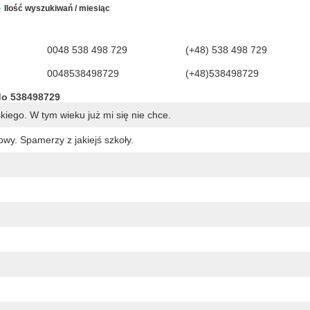
Ilość wyszukiwań / miesiąc
0048 538 498 729
(+48) 538 498 729
0048538498729
(+48)538498729
do 538498729
kiego. W tym wieku już mi się nie chce.
y. Spamerzy z jakiejś szkoły.