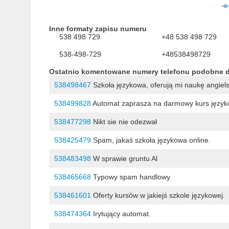
Inne formaty zapisu numeru
538 498 729
+48 538 498 729
538-498-729
+48538498729
Ostatnio komentowane numery telefonu podobne 
538498467
Szkoła językowa, oferują mi naukę angiels
538499828
Automat zaprasza na darmowy kurs językow
538477298
Nikt sie nie odezwał
538425479
Spam, jakaś szkoła językowa online.
538483498
W sprawie gruntu Al
538465668
Typowy spam handlowy
538461601
Oferty kursów w jakiejś szkole językowej.
538474364
Irytujący automat.