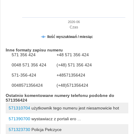
2026-06
Czas
Ilość wyszukiwań / miesiąc
Inne formaty zapisu numeru
571 356 424
+48 571 356 424
0048 571 356 424
(+48) 571 356 424
571-356-424
+48571356424
0048571356424
(+48)571356424
Ostatnio komentowane numery telefonu podobne do
571356424
571310704
użytkownik tego numeru jest niesamowicie hot
571390700
wystawiacz z portali ero ...
571323730
Policja Pełczyce