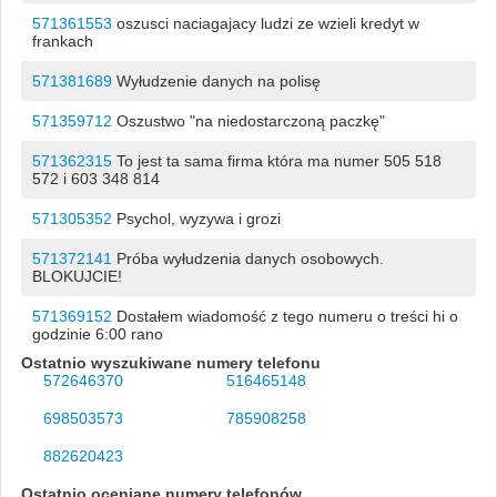
571361553
oszusci naciagajacy ludzi ze wzieli kredyt w
frankach
571381689
Wyłudzenie danych na polisę
571359712
Oszustwo "na niedostarczoną paczkę"
571362315
To jest ta sama firma która ma numer 505 518
572 i 603 348 814
571305352
Psychol, wyzywa i grozi
571372141
Próba wyłudzenia danych osobowych.
BLOKUJCIE!
571369152
Dostałem wiadomość z tego numeru o treści hi o
godzinie 6:00 rano
Ostatnio wyszukiwane numery telefonu
572646370
516465148
698503573
785908258
882620423
Ostatnio oceniane numery telefonów