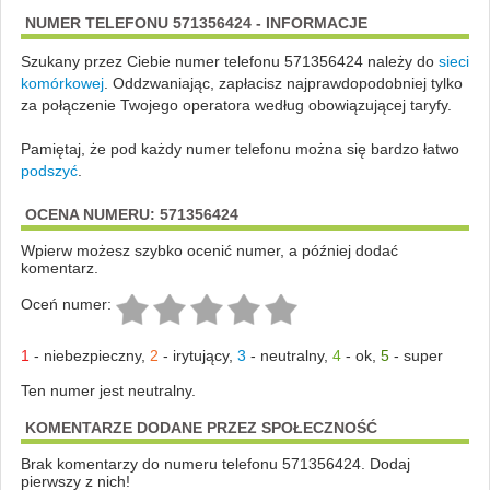
NUMER TELEFONU 571356424 - INFORMACJE
Szukany przez Ciebie numer telefonu 571356424 należy do
sieci
komórkowej
.
Oddzwaniając, zapłacisz najprawdopodobniej tylko
za połączenie Twojego operatora według obowiązującej taryfy.
Pamiętaj, że pod każdy numer telefonu można się bardzo łatwo
podszyć
.
OCENA NUMERU: 571356424
Wpierw możesz szybko ocenić numer, a później dodać
komentarz.
Oceń numer:
1
-
niebezpieczny
,
2
-
irytujący
,
3
-
neutralny
,
4
-
ok
,
5
-
super
Ten numer jest neutralny.
KOMENTARZE DODANE PRZEZ SPOŁECZNOŚĆ
Brak komentarzy do numeru telefonu 571356424. Dodaj
pierwszy z nich!