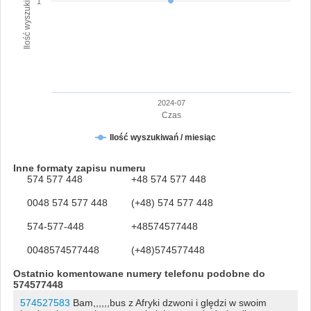
Ilość wyszukiwań numeru
1
2024-07
Czas
Ilość wyszukiwań / miesiąc
Inne formaty zapisu numeru
574 577 448
+48 574 577 448
0048 574 577 448
(+48) 574 577 448
574-577-448
+48574577448
0048574577448
(+48)574577448
Ostatnio komentowane numery telefonu podobne do
574577448
574527583
Bam,,,,,,bus z Afryki dzwoni i ględzi w swoim