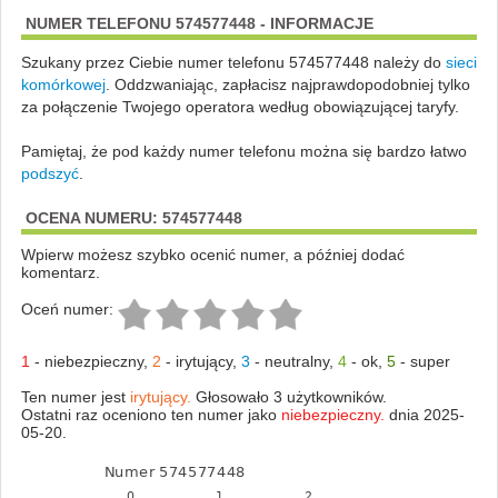
NUMER TELEFONU 574577448 - INFORMACJE
Szukany przez Ciebie numer telefonu 574577448 należy do
sieci
komórkowej
.
Oddzwaniając, zapłacisz najprawdopodobniej tylko
za połączenie Twojego operatora według obowiązującej taryfy.
Pamiętaj, że pod każdy numer telefonu można się bardzo łatwo
podszyć
.
OCENA NUMERU: 574577448
Wpierw możesz szybko ocenić numer, a później dodać
komentarz.
Oceń numer:
1
-
niebezpieczny
,
2
-
irytujący
,
3
-
neutralny
,
4
-
ok
,
5
-
super
Ten numer jest
irytujący.
Głosowało 3 użytkowników.
Ostatni raz oceniono ten numer jako
niebezpieczny.
dnia 2025-
05-20.