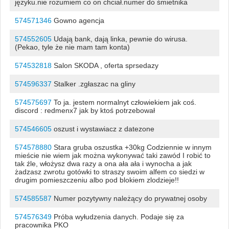
języku.nie rozumiem co on chciał.numer do śmietnika
574571346
Gowno agencja
574552605
Udają bank, dają linka, pewnie do wirusa.
(Pekao, tyle że nie mam tam konta)
574532818
Salon SKODA , oferta sprsedazy
574596337
Stalker .zgłaszac na gliny
574575697
To ja. jestem normalnyt człowiekiem jak coś.
discord : redmenx7 jak by ktoś potrzebował
574546605
oszust i wystawiacz z datezone
574578880
Stara gruba oszustka +30kg Codziennie w innym
mieście nie wiem jak można wykonywać taki zawód I robić to
tak źle, włożysz dwa razy a ona ała ała i wynocha a jak
żadzasz zwrotu gotówki to straszy swoim alfem co siedzi w
drugim pomieszczeniu albo pod blokiem zlodzieje!!
574585587
Numer pozytywny należący do prywatnej osoby
574576349
Próba wyłudzenia danych. Podaje się za
pracownika PKO