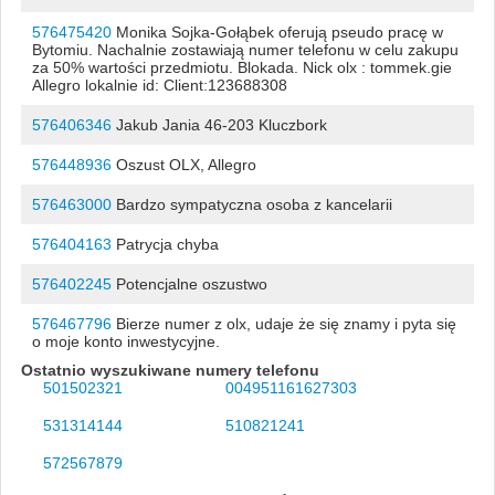
576475420
Monika Sojka-Gołąbek oferują pseudo pracę w
Bytomiu. Nachalnie zostawiają numer telefonu w celu zakupu
za 50% wartości przedmiotu. Blokada. Nick olx : tommek.gie
Allegro lokalnie id: Client:123688308
576406346
Jakub Jania 46-203 Kluczbork
576448936
Oszust OLX, Allegro
576463000
Bardzo sympatyczna osoba z kancelarii
576404163
Patrycja chyba
576402245
Potencjalne oszustwo
576467796
Bierze numer z olx, udaje że się znamy i pyta się
o moje konto inwestycyjne.
Ostatnio wyszukiwane numery telefonu
501502321
004951161627303
531314144
510821241
572567879