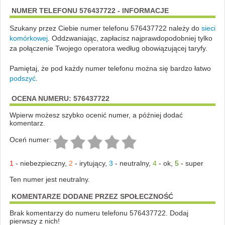
NUMER TELEFONU 576437722 - INFORMACJE
Szukany przez Ciebie numer telefonu 576437722 należy do
sieci
komórkowej
.
Oddzwaniając, zapłacisz najprawdopodobniej tylko
za połączenie Twojego operatora według obowiązującej taryfy.
Pamiętaj, że pod każdy numer telefonu można się bardzo łatwo
podszyć
.
OCENA NUMERU: 576437722
Wpierw możesz szybko ocenić numer, a później dodać
komentarz.
Oceń numer:
1
-
niebezpieczny
,
2
-
irytujący
,
3
-
neutralny
,
4
-
ok
,
5
-
super
Ten numer jest neutralny.
KOMENTARZE DODANE PRZEZ SPOŁECZNOŚĆ
Brak komentarzy do numeru telefonu 576437722. Dodaj
pierwszy z nich!