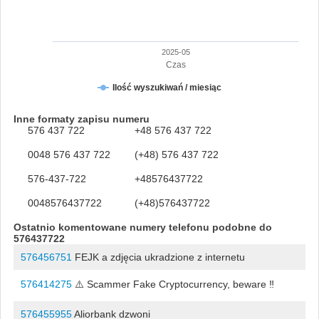
2025-05
Czas
Ilość wyszukiwań / miesiąc
Inne formaty zapisu numeru
576 437 722
+48 576 437 722
0048 576 437 722
(+48) 576 437 722
576-437-722
+48576437722
0048576437722
(+48)576437722
Ostatnio komentowane numery telefonu podobne do
576437722
576456751
FEJK a zdjęcia ukradzione z internetu
576414275
⚠️ Scammer Fake Cryptocurrency, beware ‼️
576455955
Aliorbank dzwoni