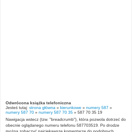
Odwrócona książka telefoniczna
Jesteś tutaj:
strona główna
»
kierunkowe
»
numery 587
»
numery 587 70
»
numery 587 70 35
»
587 70 35 19
Nawigacja wstecz (tzw. "breadcrumb"), która pozwola dotrzeć do
obecnie oglądanego numeru telefonu 587703519. Po drodze
można zobaczyć najciekawsze komentarze do podobnych