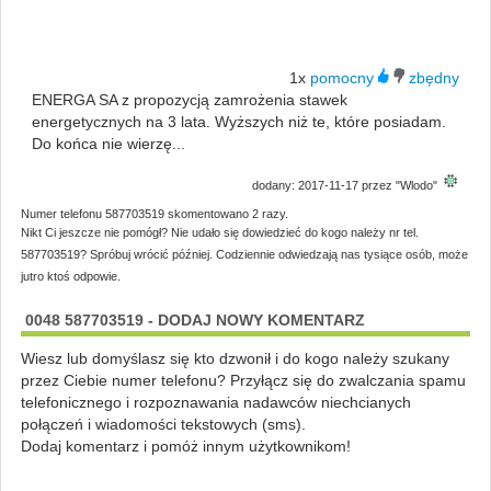
1x
ENERGA SA z propozycją zamrożenia stawek
energetycznych na 3 lata. Wyższych niż te, które posiadam.
Do końca nie wierzę...
dodany: 2017-11-17 przez "Wlodo"
Numer telefonu 587703519 skomentowano 2 razy.
Nikt Ci jeszcze nie pomógł? Nie udało się dowiedzieć do kogo należy nr tel.
587703519? Spróbuj wrócić później. Codziennie odwiedzają nas tysiące osób, może
jutro ktoś odpowie.
0048 587703519 - DODAJ NOWY KOMENTARZ
Wiesz lub domyślasz się kto dzwonił i do kogo należy szukany
przez Ciebie numer telefonu? Przyłącz się do zwalczania spamu
telefonicznego i rozpoznawania nadawców niechcianych
połączeń i wiadomości tekstowych (sms).
Dodaj komentarz i pomóż innym użytkownikom!