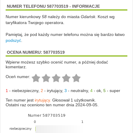
NUMER TELEFONU 587703519 - INFORMACJE
Numer kierunkowy
58
należy do miasta
Gdańsk
. Koszt wg
taryfikatora Twojego operatora.
Pamiętaj, że pod każdy numer telefonu można się bardzo łatwo
podszyć
.
OCENA NUMERU: 587703519
Wpierw możesz szybko ocenić numer, a później dodać
komentarz.
Oceń numer:
1
-
niebezpieczny
,
2
-
irytujący
,
3
-
neutralny
,
4
-
ok
,
5
-
super
Ten numer jest
irytujący.
Głosował 1 użytkownik.
Ostatni raz oceniono ten numer dnia 2024-09-05.