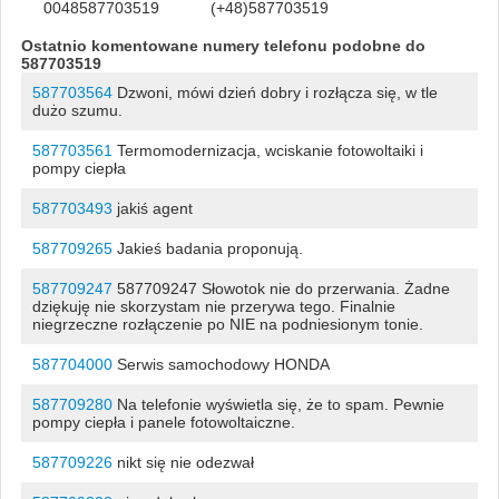
0048587703519
(+48)587703519
Ostatnio komentowane numery telefonu podobne do
587703519
587703564
Dzwoni, mówi dzień dobry i rozłącza się, w tle
dużo szumu.
587703561
Termomodernizacja, wciskanie fotowoltaiki i
pompy ciepła
587703493
jakiś agent
587709265
Jakieś badania proponują.
587709247
587709247 Słowotok nie do przerwania. Żadne
dziękuję nie skorzystam nie przerywa tego. Finalnie
niegrzeczne rozłączenie po NIE na podniesionym tonie.
587704000
Serwis samochodowy HONDA
587709280
Na telefonie wyświetla się, że to spam. Pewnie
pompy ciepła i panele fotowoltaiczne.
587709226
nikt się nie odezwał