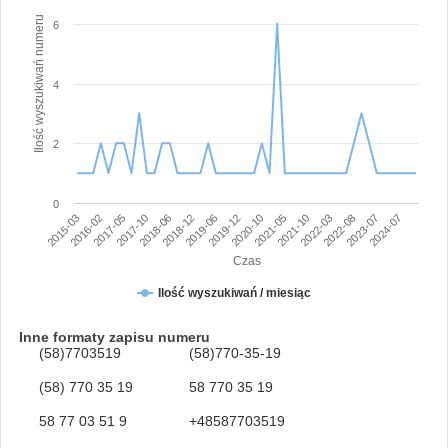
Ilość wyszukiwań numeru
6
4
2
0
2015-03
2016-02
2017-05
2017-10
2018-06
2018-12
2019-06
2019-12
2020-10
2021-05
2021-10
2022-03
2022-08
2023-07
2024-07
Czas
Ilość wyszukiwań / miesiąc
Inne formaty zapisu numeru
(58)7703519
(58)770-35-19
(58) 770 35 19
58 770 35 19
58 77 03 51 9
+48587703519