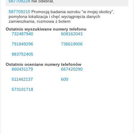
587709228
nie odebrał,
587709210
Promocją badania wzroku "w mojej okolicy",
pomylona lokalizacja i chęć wyciągnięcia danych
zamieszkania, rozmowa z botem
Ostatnio wyszukiwane numery telefonu
732487940
608162043
791849296
736619006
883752405
Ostatnio oceniane numery telefonów
660431179
667420290
511462137
600
573101718