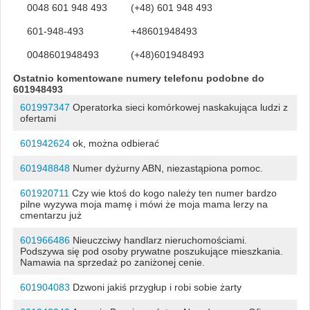
0048 601 948 493
(+48) 601 948 493
601-948-493
+48601948493
0048601948493
(+48)601948493
Ostatnio komentowane numery telefonu podobne do
601948493
601997347
Operatorka sieci komórkowej naskakująca ludzi z
ofertami
601942624
ok, można odbierać
601948848
Numer dyżurny ABN, niezastąpiona pomoc.
601920711
Czy wie ktoś do kogo należy ten numer bardzo
pilne wyzywa moja mamę i mówi że moja mama lerzy na
cmentarzu już
601966486
Nieuczciwy handlarz nieruchomościami.
Podszywa się pod osoby prywatne poszukujące mieszkania.
Namawia na sprzedaż po zaniżonej cenie.
601904083
Dzwoni jakiś przygłup i robi sobie żarty