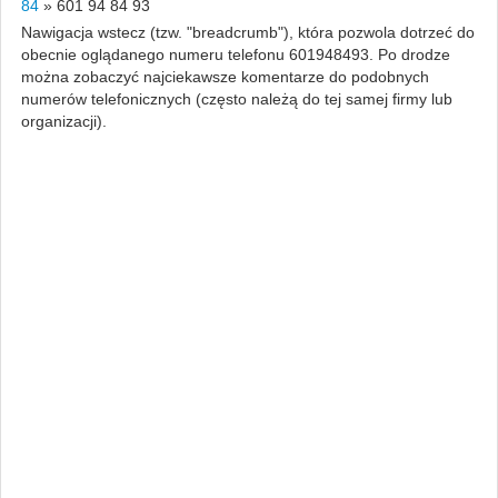
84
»
601 94 84 93
Nawigacja wstecz (tzw. "breadcrumb"), która pozwola dotrzeć do
obecnie oglądanego numeru telefonu 601948493. Po drodze
można zobaczyć najciekawsze komentarze do podobnych
numerów telefonicznych (często należą do tej samej firmy lub
organizacji).