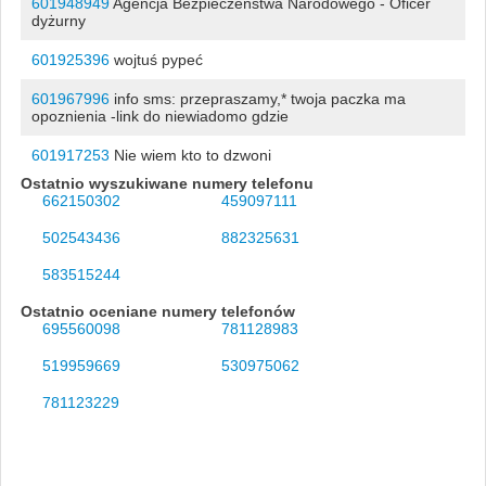
601948949
Agencja Bezpieczeństwa Narodowego - Oficer
dyżurny
601925396
wojtuś pypeć
601967996
info sms: przepraszamy,* twoja paczka ma
opoznienia -link do niewiadomo gdzie
601917253
Nie wiem kto to dzwoni
Ostatnio wyszukiwane numery telefonu
662150302
459097111
502543436
882325631
583515244
Ostatnio oceniane numery telefonów
695560098
781128983
519959669
530975062
781123229