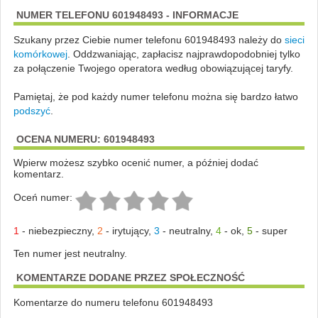
NUMER TELEFONU 601948493 - INFORMACJE
Szukany przez Ciebie numer telefonu 601948493 należy do
sieci
komórkowej
.
Oddzwaniając, zapłacisz najprawdopodobniej tylko
za połączenie Twojego operatora według obowiązującej taryfy.
Pamiętaj, że pod każdy numer telefonu można się bardzo łatwo
podszyć
.
OCENA NUMERU: 601948493
Wpierw możesz szybko ocenić numer, a później dodać
komentarz.
Oceń numer:
1
-
niebezpieczny
,
2
-
irytujący
,
3
-
neutralny
,
4
-
ok
,
5
-
super
Ten numer jest neutralny.
KOMENTARZE DODANE PRZEZ SPOŁECZNOŚĆ
Komentarze do numeru telefonu 601948493