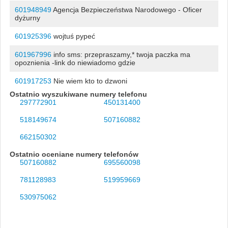
601948949
Agencja Bezpieczeństwa Narodowego - Oficer
dyżurny
601925396
wojtuś pypeć
601967996
info sms: przepraszamy,* twoja paczka ma
opoznienia -link do niewiadomo gdzie
601917253
Nie wiem kto to dzwoni
Ostatnio wyszukiwane numery telefonu
297772901
450131400
518149674
507160882
662150302
Ostatnio oceniane numery telefonów
507160882
695560098
781128983
519959669
530975062