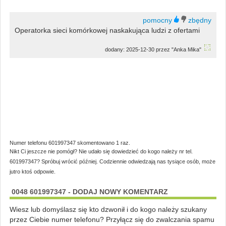
Operatorka sieci komórkowej naskakująca ludzi z ofertami
dodany: 2025-12-30 przez "Anka Mika"
Numer telefonu 601997347 skomentowano 1 raz.
Nikt Ci jeszcze nie pomógł? Nie udało się dowiedzieć do kogo należy nr tel.
601997347? Spróbuj wrócić później. Codziennie odwiedzają nas tysiące osób, może
jutro ktoś odpowie.
0048 601997347 - DODAJ NOWY KOMENTARZ
Wiesz lub domyślasz się kto dzwonił i do kogo należy szukany
przez Ciebie numer telefonu? Przyłącz się do zwalczania spamu