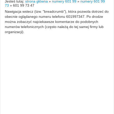
Jesteś tutaj:
strona główna
»
numery 601 99
»
numery 601 99
73
»
601 99 73 47
Nawigacja wstecz (tzw. "breadcrumb"), która pozwola dotrzeć do
obecnie oglądanego numeru telefonu 601997347. Po drodze
można zobaczyć najciekawsze komentarze do podobnych
numerów telefonicznych (często należą do tej samej firmy lub
organizacji).