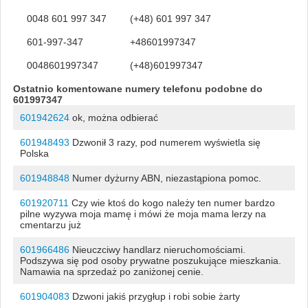
0048 601 997 347
(+48) 601 997 347
601-997-347
+48601997347
0048601997347
(+48)601997347
Ostatnio komentowane numery telefonu podobne do
601997347
601942624
ok, można odbierać
601948493
Dzwonił 3 razy, pod numerem wyświetla się
Polska
601948848
Numer dyżurny ABN, niezastąpiona pomoc.
601920711
Czy wie ktoś do kogo należy ten numer bardzo
pilne wyzywa moja mamę i mówi że moja mama lerzy na
cmentarzu już
601966486
Nieuczciwy handlarz nieruchomościami.
Podszywa się pod osoby prywatne poszukujące mieszkania.
Namawia na sprzedaż po zaniżonej cenie.
601904083
Dzwoni jakiś przygłup i robi sobie żarty