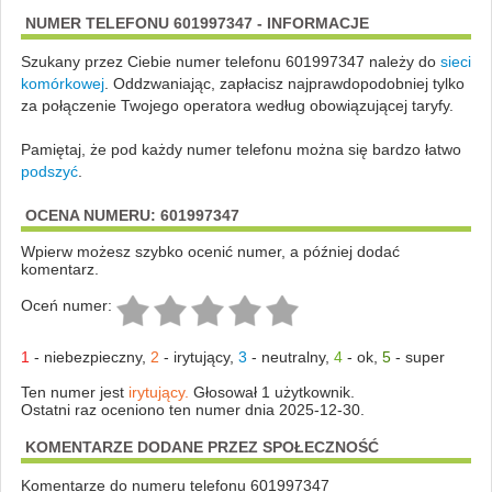
NUMER TELEFONU 601997347 - INFORMACJE
Szukany przez Ciebie numer telefonu 601997347 należy do
sieci
komórkowej
.
Oddzwaniając, zapłacisz najprawdopodobniej tylko
za połączenie Twojego operatora według obowiązującej taryfy.
Pamiętaj, że pod każdy numer telefonu można się bardzo łatwo
podszyć
.
OCENA NUMERU: 601997347
Wpierw możesz szybko ocenić numer, a później dodać
komentarz.
Oceń numer:
1
-
niebezpieczny
,
2
-
irytujący
,
3
-
neutralny
,
4
-
ok
,
5
-
super
Ten numer jest
irytujący.
Głosował 1 użytkownik.
Ostatni raz oceniono ten numer dnia 2025-12-30.
KOMENTARZE DODANE PRZEZ SPOŁECZNOŚĆ
Komentarze do numeru telefonu 601997347