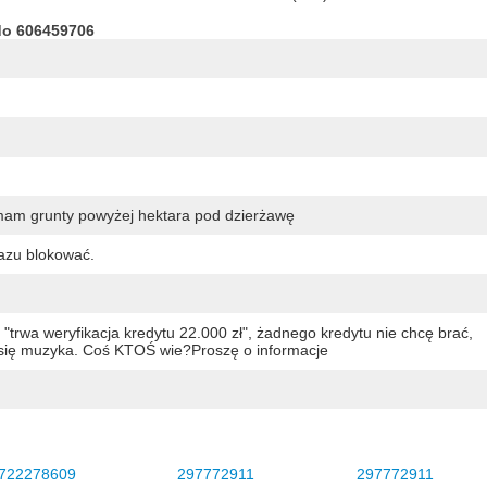
do 606459706
mam grunty powyżej hektara pod dzierżawę
azu blokować.
e "trwa weryfikacja kredytu 22.000 zł", żadnego kredytu nie chcę brać,
 się muzyka. Coś KTOŚ wie?Proszę o informacje
722278609
297772911
297772911