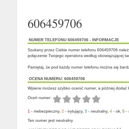
606459706
NUMER TELEFONU 606459706 - INFORMACJE
Szukany przez Ciebie numer telefonu 606459706 nale
połączenie Twojego operatora według obowiązującej tar
Pamiętaj, że pod każdy numer telefonu można się bard
OCENA NUMERU: 606459706
Wpierw możesz szybko ocenić numer, a później dodać 
Oceń numer:
1
-
niebezpieczny
,
2
-
irytujący
,
3
-
neutralny
,
4
-
ok
,
5
-
Ten numer jest neutralny.