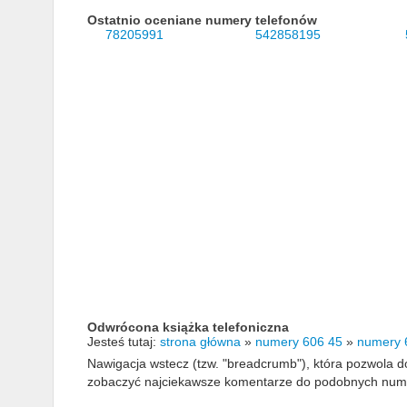
Ostatnio oceniane numery telefonów
78205991
542858195
Odwrócona książka telefoniczna
Jesteś tutaj:
strona główna
»
numery 606 45
»
numery 
Nawigacja wstecz (tzw. "breadcrumb"), która pozwola
zobaczyć najciekawsze komentarze do podobnych numerów