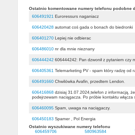
Ostatnio komentowane numery telefonu podobne 
606491921
Euroressurs naganiacz
606420428
automat coś gada o bonach do biedronki
606401270
Lepiej nie odbierac
606486010
nr dla mnie nieznany
606444242
606444242: Pan dzwonił z pytaniem czy 
606405361
Telemarketing PV - spam który radzę od r
606491660
Chwilówka Avafin, przedtem Lendon.
606416868
dzisiaj 31.07.2024,telefon z informacją, ż
podejrzewam naciągacza. Po próbie kontaktu włącza
606460095
Spam, uwaga na naciągaczy.
606450183
Spamer , Pol Energia
Ostatnio wyszukiwane numery telefonu
606459706
580963584