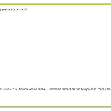
pierwszy z nich!
tel. 606459706? Spróbuj wrócić później. Codziennie odwiedzają nas tysiące osób, może jutro