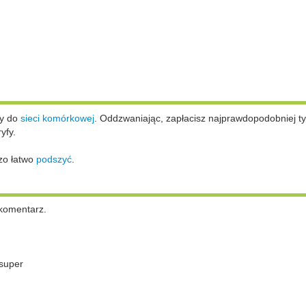
ży do
sieci komórkowej
.
Oddzwaniając, zapłacisz najprawdopodobniej ty
yfy.
zo łatwo
podszyć
.
komentarz.
super