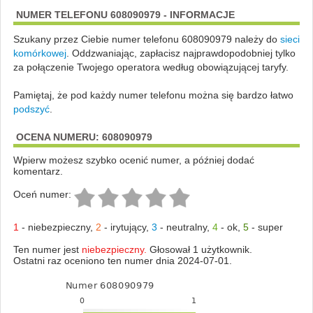
NUMER TELEFONU 608090979 - INFORMACJE
Szukany przez Ciebie numer telefonu 608090979 należy do
sieci
komórkowej
.
Oddzwaniając, zapłacisz najprawdopodobniej tylko
za połączenie Twojego operatora według obowiązującej taryfy.
Pamiętaj, że pod każdy numer telefonu można się bardzo łatwo
podszyć
.
OCENA NUMERU: 608090979
Wpierw możesz szybko ocenić numer, a później dodać
komentarz.
Oceń numer:
1
-
niebezpieczny
,
2
-
irytujący
,
3
-
neutralny
,
4
-
ok
,
5
-
super
Ten numer jest
niebezpieczny.
Głosował 1 użytkownik.
Ostatni raz oceniono ten numer dnia 2024-07-01.