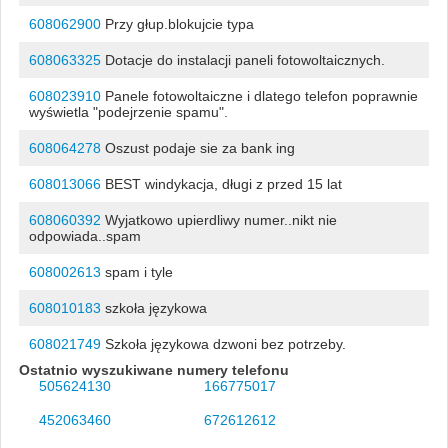
608062900
Przy głup.blokujcie typa
608063325
Dotacje do instalacji paneli fotowoltaicznych.
608023910
Panele fotowoltaiczne i dlatego telefon poprawnie
wyświetla "podejrzenie spamu".
608064278
Oszust podaje sie za bank ing
608013066
BEST windykacja, długi z przed 15 lat
608060392
Wyjatkowo upierdliwy numer..nikt nie
odpowiada..spam
608002613
spam i tyle
608010183
szkoła językowa
608021749
Szkoła językowa dzwoni bez potrzeby.
Ostatnio wyszukiwane numery telefonu
505624130
166775017
452063460
672612612