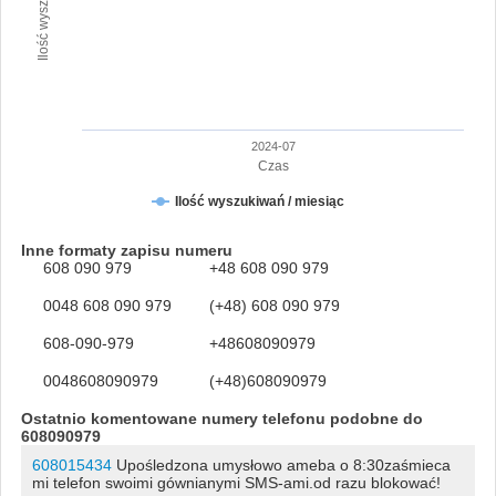
2024-07
Czas
Ilość wyszukiwań / miesiąc
Inne formaty zapisu numeru
608 090 979
+48 608 090 979
0048 608 090 979
(+48) 608 090 979
608-090-979
+48608090979
0048608090979
(+48)608090979
Ostatnio komentowane numery telefonu podobne do
608090979
608015434
Upośledzona umysłowo ameba o 8:30zaśmieca
mi telefon swoimi gównianymi SMS-ami.od razu blokować!