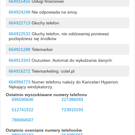
664915455
Usługi finansowe
664924248
Nie odpowiada na smsy
664922713
Głuchy telefon
664922532
Głuchy telefon, nie oddzwaniaj ponieważ
pozbędziesz się środków
664921288
Telemarker
664913343
Oszustwo. Automat do wyłudzania danych.
664916272
Telemarketing: cotel.pl
664994773
Numer telefonu należy do Kancelari Hyperion.
Nękający windykatorzy.
Ostatnio wyszukiwane numery telefonu
695590646
227386093
512741522
723910193
780084507
Ostatnio oceniane numery telefonów
889160182
664986065