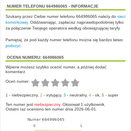
NUMER TELEFONU 664986065 - INFORMACJE
Szukany przez Ciebie numer telefonu 664986065 należy do
sieci
komórkowej
.
Oddzwaniając, zapłacisz najprawdopodobniej tylko
za połączenie Twojego operatora według obowiązującej taryfy.
Pamiętaj, że pod każdy numer telefonu można się bardzo łatwo
podszyć
.
OCENA NUMERU: 664986065
Wpierw możesz szybko ocenić numer, a później dodać
komentarz.
Oceń numer:
1
-
niebezpieczny
,
2
-
irytujący
,
3
-
neutralny
,
4
-
ok
,
5
-
super
Ten numer jest
niebezpieczny.
Głosował 1 użytkownik.
Ostatni raz oceniono ten numer dnia 2026-06-01.