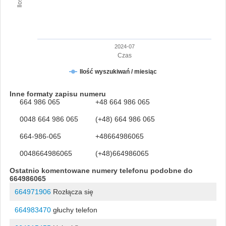
2024-07
Czas
Ilość wyszukiwań / miesiąc
Inne formaty zapisu numeru
664 986 065
+48 664 986 065
0048 664 986 065
(+48) 664 986 065
664-986-065
+48664986065
0048664986065
(+48)664986065
Ostatnio komentowane numery telefonu podobne do
664986065
664971906
Rozłącza się
664983470
głuchy telefon