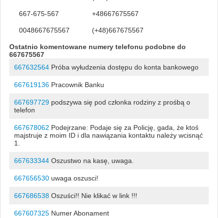
667-675-567
+48667675567
0048667675567
(+48)667675567
Ostatnio komentowane numery telefonu podobne do
667675567
667632564
Próba wyłudzenia dostępu do konta bankowego
667619136
Pracownik Banku
667697729
podszywa się pod członka rodziny z prośbą o
telefon
667678062
Podejrzane: Podaje się za Policję, gada, że ktoś
majstruje z moim ID i dla nawiązania kontaktu należy wcisnąć
1.
667633344
Oszustwo na kasę, uwaga.
667656530
uwaga oszusci!
667686538
Oszuści!! Nie klikać w link !!!
667607325
Numer Abonament