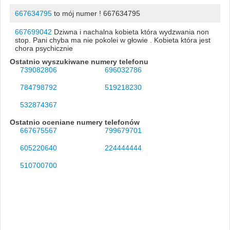
667634795
to mój numer ! 667634795
667699042
Dziwna i nachalna kobieta która wydzwania non
stop. Pani chyba ma nie pokolei w głowie . Kobieta która jest
chora psychicznie
Ostatnio wyszukiwane numery telefonu
739082806
696032786
784798792
519218230
532874367
Ostatnio oceniane numery telefonów
667675567
799679701
605220640
224444444
510700700