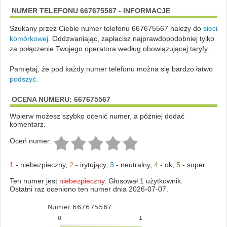
NUMER TELEFONU 667675567 - INFORMACJE
Szukany przez Ciebie numer telefonu 667675567 należy do
sieci
komórkowej
.
Oddzwaniając, zapłacisz najprawdopodobniej tylko
za połączenie Twojego operatora według obowiązującej taryfy.
Pamiętaj, że pod każdy numer telefonu można się bardzo łatwo
podszyć
.
OCENA NUMERU: 667675567
Wpierw możesz szybko ocenić numer, a później dodać
komentarz.
Oceń numer:
1
-
niebezpieczny
,
2
-
irytujący
,
3
-
neutralny
,
4
-
ok
,
5
-
super
Ten numer jest
niebezpieczny.
Głosował 1 użytkownik.
Ostatni raz oceniono ten numer dnia 2026-07-07.