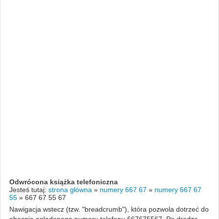
Odwrócona książka telefoniczna
Jesteś tutaj:
strona główna
»
numery 667 67
»
numery 667 67
55
»
667 67 55 67
Nawigacja wstecz (tzw. "breadcrumb"), która pozwola dotrzeć do
obecnie oglądanego numeru telefonu 667675567. Po drodze