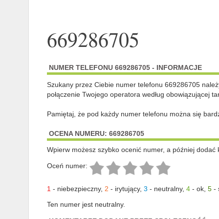
669286705
NUMER TELEFONU 669286705 - INFORMACJE
Szukany przez Ciebie numer telefonu 669286705 nale
połączenie Twojego operatora według obowiązującej tar
Pamiętaj, że pod każdy numer telefonu można się bard
OCENA NUMERU: 669286705
Wpierw możesz szybko ocenić numer, a później dodać 
Oceń numer:
1
-
niebezpieczny
,
2
-
irytujący
,
3
-
neutralny
,
4
-
ok
,
5
-
Ten numer jest neutralny.