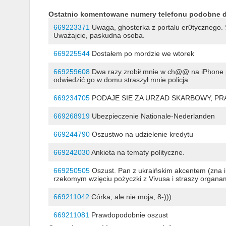
Ostatnio komentowane numery telefonu podobne 
669223371
Uwaga, ghosterka z portalu er0tycznego. 
Uważajcie, paskudna osoba.
669225544
Dostałem po mordzie we wtorek
669259608
Dwa razy zrobił mnie w ch@@ na iPhone p
odwiedzić go w domu straszył mnie policja
669234705
PODAJE SIE ZA URZAD SKARBOWY, P
669268919
Ubezpieczenie Nationale-Nederlanden
669244790
Oszustwo na udzielenie kredytu
669242030
Ankieta na tematy polityczne.
669250505
Oszust. Pan z ukraińskim akcentem (zna im
rzekomym wzięciu pożyczki z Vivusa i straszy organami
669211042
Córka, ale nie moja, 8-)))
669211081
Prawdopodobnie oszust