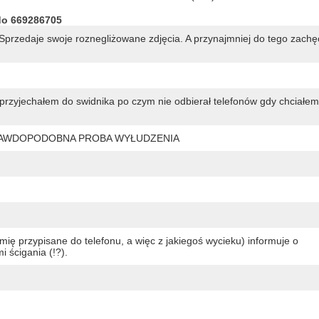
do 669286705
Sprzedaje swoje roznegliżowane zdjęcia. A przynajmniej do tego zachę
rzyjechałem do swidnika po czym nie odbierał telefonów gdy chciałem
RAWDOPODOBNA PROBA WYŁUDZENIA
ię przypisane do telefonu, a więc z jakiegoś wycieku) informuje o
 ścigania (!?).