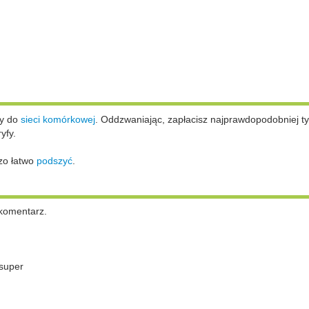
ży do
sieci komórkowej
.
Oddzwaniając, zapłacisz najprawdopodobniej ty
yfy.
zo łatwo
podszyć
.
komentarz.
super