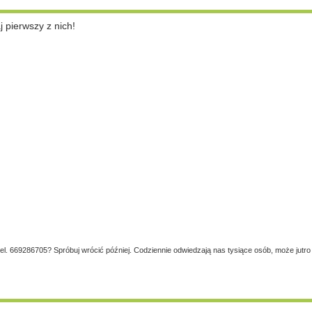
pierwszy z nich!
tel. 669286705? Spróbuj wrócić później. Codziennie odwiedzają nas tysiące osób, może jutro