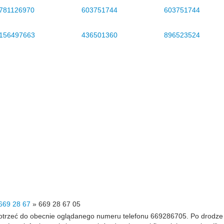
781126970
603751744
603751744
156497663
436501360
896523524
669 28 67
»
669 28 67 05
 dotrzeć do obecnie oglądanego numeru telefonu 669286705. Po drodz