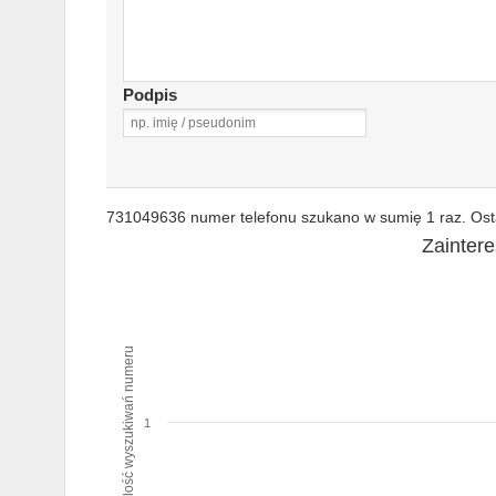
Podpis
731049636 numer telefonu szukano w sumię 1 raz. Osta
Zainter
Ilość wyszukiwań numeru
1