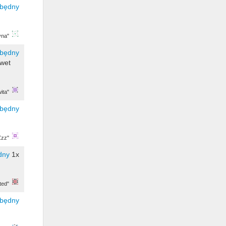
yna"
awet
ita"
Zzz"
1x
ted"