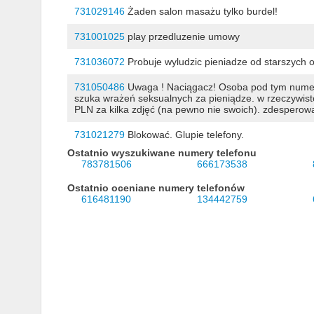
731029146
Żaden salon masażu tylko burdel!
731001025
play przedluzenie umowy
731036072
Probuje wyludzic pieniadze od starszych o
731050486
Uwaga ! Naciągacz! Osoba pod tym numere
szuka wrażeń seksualnych za pieniądze. w rzeczywisto
PLN za kilka zdjęć (na pewno nie swoich). zdesperowan
731021279
Blokować. Glupie telefony.
Ostatnio wyszukiwane numery telefonu
783781506
666173538
Ostatnio oceniane numery telefonów
616481190
134442759