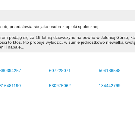
sob, przedstawia sie jako osoba z opieki spolecznej
m podaję się za 18-letnią dziewczynę na pewno w Jeleniej Górze, kt
ści to ktoś, kto próbuje wyłudzić, w sumie jednostkowo niewielką kwot
i i napale...
880394257
607228071
504186548
616481190
530975062
134442799