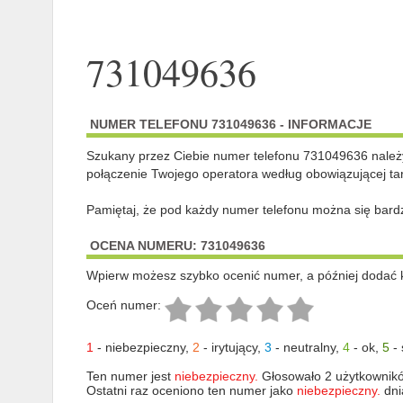
731049636
NUMER TELEFONU 731049636 - INFORMACJE
Szukany przez Ciebie numer telefonu 731049636 nale
połączenie Twojego operatora według obowiązującej tar
Pamiętaj, że pod każdy numer telefonu można się bard
OCENA NUMERU: 731049636
Wpierw możesz szybko ocenić numer, a później dodać 
Oceń numer:
1
-
niebezpieczny
,
2
-
irytujący
,
3
-
neutralny
,
4
-
ok
,
5
-
Ten numer jest
niebezpieczny.
Głosowało 2 użytkownik
Ostatni raz oceniono ten numer jako
niebezpieczny.
dni