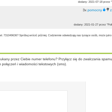
dodany: 2021-07-18 przez "
3x
dodany: 2021-01-27 przez "Poli
tel. 731049636? Spróbuj wrócić później. Codziennie odwiedzają nas tysiące osób, może jutro
szukany przez Ciebie numer telefonu? Przyłącz się do zwalczania spam
 połączeń i wiadomości tekstowych (sms).