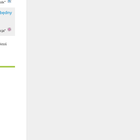
olx"
cja"
 ktoś
u