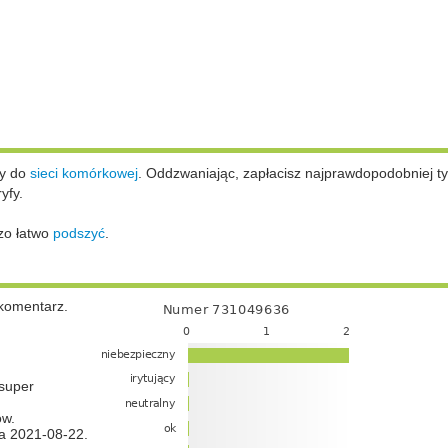
ży do
sieci komórkowej
.
Oddzwaniając, zapłacisz najprawdopodobniej ty
yfy.
zo łatwo
podszyć
.
komentarz.
super
ów.
a 2021-08-22.