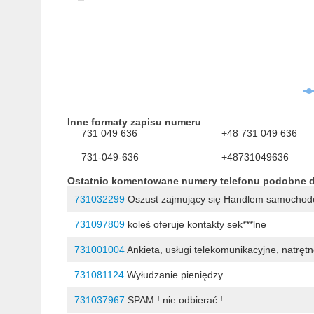
Inne formaty zapisu numeru
731 049 636
+48 731 049 636
731-049-636
+48731049636
Ostatnio komentowane numery telefonu podobne 
731032299
Oszust zajmujący się Handlem samocho
731097809
koleś oferuje kontakty sek***lne
731001004
Ankieta, usługi telekomunikacyjne, natręt
731081124
Wyłudzanie pieniędzy
731037967
SPAM ! nie odbierać !