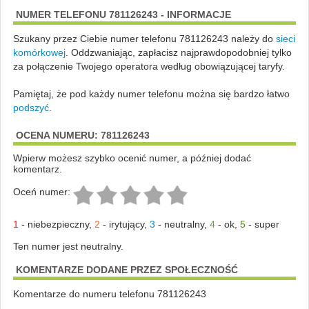
NUMER TELEFONU 781126243 - INFORMACJE
Szukany przez Ciebie numer telefonu 781126243 należy do
sieci
komórkowej
.
Oddzwaniając, zapłacisz najprawdopodobniej tylko
za połączenie Twojego operatora według obowiązującej taryfy.
Pamiętaj, że pod każdy numer telefonu można się bardzo łatwo
podszyć
.
OCENA NUMERU: 781126243
Wpierw możesz szybko ocenić numer, a później dodać
komentarz.
Oceń numer:
1
-
niebezpieczny
,
2
-
irytujący
,
3
-
neutralny
,
4
-
ok
,
5
-
super
Ten numer jest neutralny.
KOMENTARZE DODANE PRZEZ SPOŁECZNOŚĆ
Komentarze do numeru telefonu 781126243