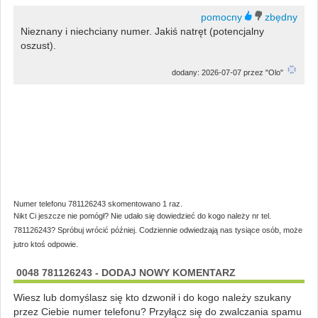
Nieznany i niechciany numer. Jakiś natręt (potencjalny
oszust).
dodany: 2026-07-07 przez "Olo"
Numer telefonu 781126243 skomentowano 1 raz.
Nikt Ci jeszcze nie pomógł? Nie udało się dowiedzieć do kogo należy nr tel.
781126243? Spróbuj wrócić później. Codziennie odwiedzają nas tysiące osób, może
jutro ktoś odpowie.
0048 781126243 - DODAJ NOWY KOMENTARZ
Wiesz lub domyślasz się kto dzwonił i do kogo należy szukany
przez Ciebie numer telefonu? Przyłącz się do zwalczania spamu