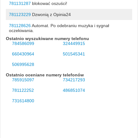
781131287
blokować oszuści!
781123229
Dzwonią z Opinia24
781128626
Automat. Po odebraniu muzyka i sygnał
oczekiwania.
Ostatnio wyszukiwane numery telefonu
784586099
324449915
660430964
501545341
506995628
Ostatnio oceniane numery telefonów
785915097
734217293
781122252
486851074
731614800