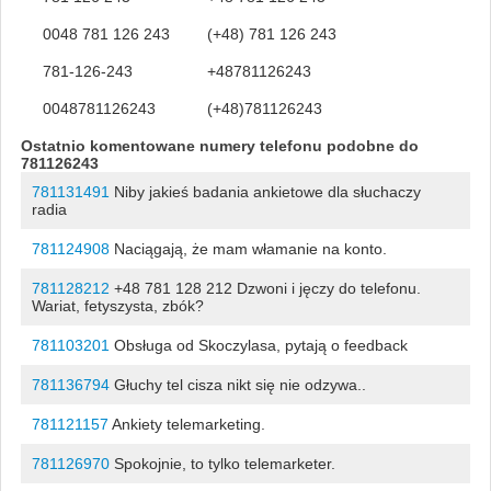
0048 781 126 243
(+48) 781 126 243
781-126-243
+48781126243
0048781126243
(+48)781126243
Ostatnio komentowane numery telefonu podobne do
781126243
781131491
Niby jakieś badania ankietowe dla słuchaczy
radia
781124908
Naciągają, że mam włamanie na konto.
781128212
+48 781 128 212 Dzwoni i jęczy do telefonu.
Wariat, fetyszysta, zbók?
781103201
Obsługa od Skoczylasa, pytają o feedback
781136794
Głuchy tel cisza nikt się nie odzywa..
781121157
Ankiety telemarketing.
781126970
Spokojnie, to tylko telemarketer.