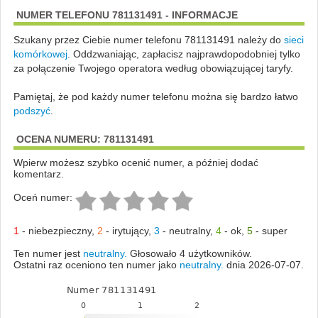
NUMER TELEFONU 781131491 - INFORMACJE
Szukany przez Ciebie numer telefonu 781131491 należy do
sieci
komórkowej
.
Oddzwaniając, zapłacisz najprawdopodobniej tylko
za połączenie Twojego operatora według obowiązującej taryfy.
Pamiętaj, że pod każdy numer telefonu można się bardzo łatwo
podszyć
.
OCENA NUMERU: 781131491
Wpierw możesz szybko ocenić numer, a później dodać
komentarz.
Oceń numer:
1
-
niebezpieczny
,
2
-
irytujący
,
3
-
neutralny
,
4
-
ok
,
5
-
super
Ten numer jest
neutralny.
Głosowało 4 użytkowników.
Ostatni raz oceniono ten numer jako
neutralny.
dnia 2026-07-07.