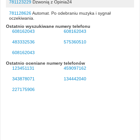
781123229
Dzwonią z Opinia24
781128626
Automat. Po odebraniu muzyka i sygnał
oczekiwania.
Ostatnio wyszukiwane numery telefonu
608162043
608162043
483332536
575360510
608162043
Ostatnio oceniane numery telefonów
123451131
459097162
343878071
134442040
227175906