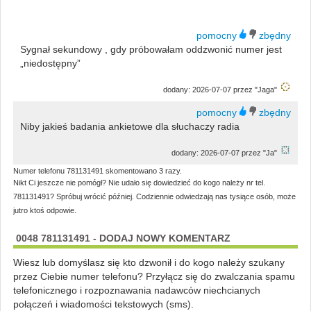
Sygnał sekundowy , gdy próbowałam oddzwonić numer jest
„niedostępny”
dodany: 2026-07-07 przez "Jaga"
Niby jakieś badania ankietowe dla słuchaczy radia
dodany: 2026-07-07 przez "Ja"
Numer telefonu 781131491 skomentowano 3 razy.
Nikt Ci jeszcze nie pomógł? Nie udało się dowiedzieć do kogo należy nr tel.
781131491? Spróbuj wrócić później. Codziennie odwiedzają nas tysiące osób, może
jutro ktoś odpowie.
0048 781131491 - DODAJ NOWY KOMENTARZ
Wiesz lub domyślasz się kto dzwonił i do kogo należy szukany
przez Ciebie numer telefonu? Przyłącz się do zwalczania spamu
telefonicznego i rozpoznawania nadawców niechcianych
połączeń i wiadomości tekstowych (sms).