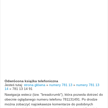
Odwrócona książka telefoniczna
Jesteś tutaj:
strona główna
»
numery 781 13
»
numery 781 13
14
»
781 13 14 91
Nawigacja wstecz (tzw. "breadcrumb"), która pozwola dotrzeć do
obecnie oglądanego numeru telefonu 781131491. Po drodze
można zobaczyć najciekawsze komentarze do podobnych