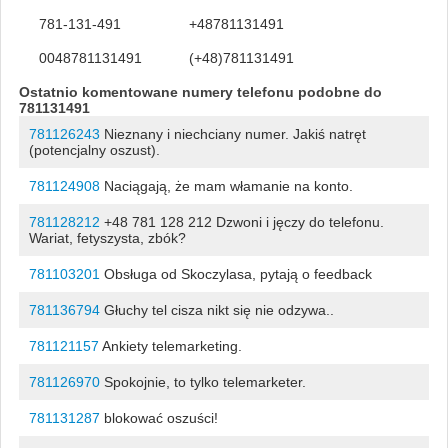
781-131-491
+48781131491
0048781131491
(+48)781131491
Ostatnio komentowane numery telefonu podobne do
781131491
781126243
Nieznany i niechciany numer. Jakiś natręt
(potencjalny oszust).
781124908
Naciągają, że mam włamanie na konto.
781128212
+48 781 128 212 Dzwoni i jęczy do telefonu.
Wariat, fetyszysta, zbók?
781103201
Obsługa od Skoczylasa, pytają o feedback
781136794
Głuchy tel cisza nikt się nie odzywa..
781121157
Ankiety telemarketing.
781126970
Spokojnie, to tylko telemarketer.
781131287
blokować oszuści!