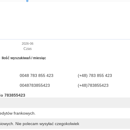
2026-06
Czas
Ilość wyszukiwań / miesiąc
0048 783 855 423
(+48) 783 855 423
0048783855423
(+48)783855423
do 783855423
redytów frankowych.
niowych. Nie polecam wysyłać czegokolwiek