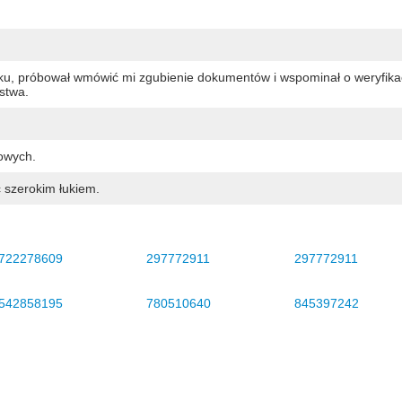
ku, próbował wmówić mi zgubienie dokumentów i wspominał o weryfikac
stwa.
owych.
ć szerokim łukiem.
722278609
297772911
297772911
542858195
780510640
845397242