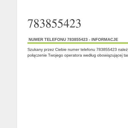
783855423
NUMER TELEFONU 783855423 - INFORMACJE
Szukany przez Ciebie numer telefonu 783855423 nale
połączenie Twojego operatora według obowiązującej tar