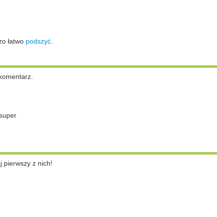
zo łatwo
podszyć
.
komentarz.
super
pierwszy z nich!