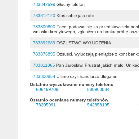
783842599
Głuchy telefon
783812120
Ktoś sobie jaja robi
783800800
Facet podawał się za przedstawiciela ban
wniosku kredytowego, zgłosiłem do banku próbę oszu
783892689
OSZUSTWO WYŁUDZENIA
783876895
Ozsuści, wyłudzają pieniądze z kont bank
783811865
Pan Jarosław. Frustrat jakich mało. Unika
783800854
Ultimo czyli handlarze długami.
Ostatnio wyszukiwane numery telefonu
606459706
580963584
Ostatnio oceniane numery telefonów
78205991
542858195