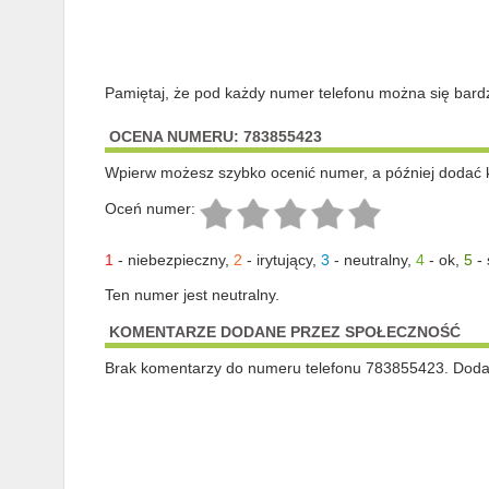
Pamiętaj, że pod każdy numer telefonu można się bard
OCENA NUMERU: 783855423
Wpierw możesz szybko ocenić numer, a później dodać 
Oceń numer:
1
-
niebezpieczny
,
2
-
irytujący
,
3
-
neutralny
,
4
-
ok
,
5
-
Ten numer jest neutralny.
KOMENTARZE DODANE PRZEZ SPOŁECZNOŚĆ
Brak komentarzy do numeru telefonu 783855423. Dodaj 