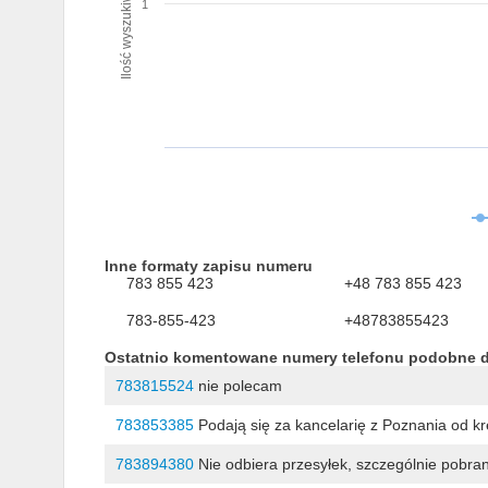
Ilość wyszukiwań numeru
1
Inne formaty zapisu numeru
783 855 423
+48 783 855 423
783-855-423
+48783855423
Ostatnio komentowane numery telefonu podobne 
783815524
nie polecam
783853385
Podają się za kancelarię z Poznania od k
783894380
Nie odbiera przesyłek, szczególnie pobra