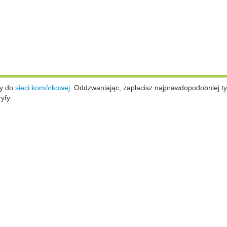
ży do
sieci komórkowej
.
Oddzwaniając, zapłacisz najprawdopodobniej ty
yfy.