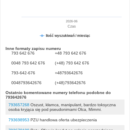
2026-06
Czas
Ilość wyszukiwań / miesiąc
Inne formaty zapisu numeru
793 642 676
+48 793 642 676
0048 793 642 676
(+48) 793 642 676
793-642-676
+48793642676
0048793642676
(+48)793642676
Ostatnio komentowane numery telefonu podobne do
793642676
793657268
Oszust, kłamca, manipulant, bardzo toksyczna
osoba kryjąca się pod pseudonimami Olca, Mimmi.
793698953
PZU handlowa oferta ubezpieczenia