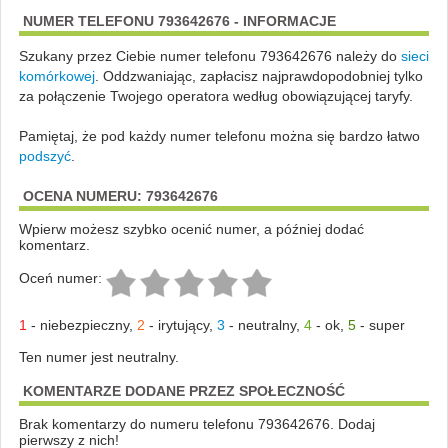
NUMER TELEFONU 793642676 - INFORMACJE
Szukany przez Ciebie numer telefonu 793642676 należy do
sieci
komórkowej
.
Oddzwaniając, zapłacisz najprawdopodobniej tylko
za połączenie Twojego operatora według obowiązującej taryfy.
Pamiętaj, że pod każdy numer telefonu można się bardzo łatwo
podszyć
.
OCENA NUMERU: 793642676
Wpierw możesz szybko ocenić numer, a później dodać
komentarz.
Oceń numer:
1
-
niebezpieczny
,
2
-
irytujący
,
3
-
neutralny
,
4
-
ok
,
5
-
super
Ten numer jest neutralny.
KOMENTARZE DODANE PRZEZ SPOŁECZNOŚĆ
Brak komentarzy do numeru telefonu 793642676. Dodaj
pierwszy z nich!