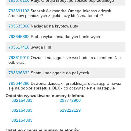
793670100
Raty. Oferuja kredyt po spłacie poprzedniego
793691192
Staszak Aleksandra Omega Inkasso odzysk
środków pieniężnych z giełd , czy ktoś zna temat ?!
793633966
Naciągać na kryptowaluty
793645362
Próba wyłudzenia danych bankowych
793617418
uwaga !!!!!!
793619010
Oszust i naciągacz ze wschodnim akcentem. Nie
odbierać.
793636332
Spam i naciąganie do pożyczek
793644260
Dzwonią dzieciaki, przeklinają, obrażają. Umawia
się na odbiór sprzętu z OLX - co oczywiście nie następuje
Ostatnio wyszukiwane numery telefonu
882154383
297772900
882154383
519222129
882154383
Ostatnio oceniane numery telefonów