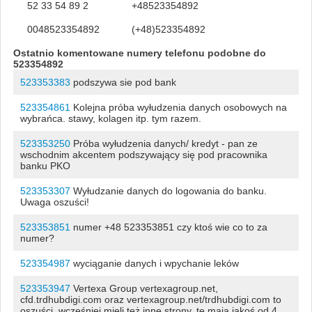
52 33 54 89 2
+48523354892
0048523354892
(+48)523354892
Ostatnio komentowane numery telefonu podobne do
523354892
523353383
podszywa sie pod bank
523354861
Kolejna próba wyłudzenia danych osobowych na
wybrańca. stawy, kolagen itp. tym razem.
523353250
Próba wyłudzenia danych/ kredyt - pan ze
wschodnim akcentem podszywający się pod pracownika
banku PKO
523353307
Wyłudzanie danych do logowania do banku.
Uwaga oszuści!
523353851
numer +48 523353851 czy ktoś wie co to za
numer?
523354987
wyciąganie danych i wpychanie leków
523353947
Vertexa Group vertexagroup.net,
cfd.trdhubdigi.com oraz vertexagroup.net/trdhubdigi.com to
oszuści, wcześniej mieli też inne strony, te mają jakoś od 4