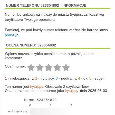
NUMER TELEFONU 523354892 - INFORMACJE
Numer kierunkowy
52
należy do miasta
Bydgoszcz
. Koszt wg
taryfikatora Twojego operatora.
Pamiętaj, że pod każdy numer telefonu można się bardzo łatwo
podszyć
.
OCENA NUMERU: 523354892
Wpierw możesz szybko ocenić numer, a później dodać
komentarz.
Oceń numer:
1
-
niebezpieczny
,
2
-
irytujący
,
3
-
neutralny
,
4
-
ok
,
5
-
super
Ten numer jest
irytujący.
Głosowało 2 użytkowników.
Ostatni raz oceniono ten numer jako
irytujący.
dnia 2026-06-03.