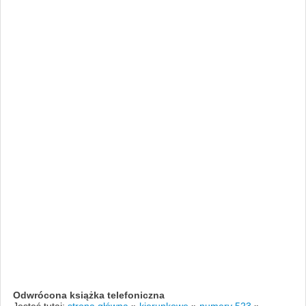
Odwrócona książka telefoniczna
Jesteś tutaj:
strona główna
»
kierunkowe
»
numery 523
»