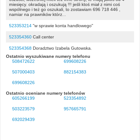
miesięcy. okradają i oszukują !!! jeśli ktoś miał z nimi coś
wspólnego i też go oszukali, to zostawiam 696 718 446 ,
namiar na prawników którz...
523353214
"w sprawie konta handlowego"
523354360
Call center
523354368
Doradztwo Izabela Gutowska.
Ostatnio wyszukiwane numery telefonu
508472622
699608226
507000403
882154383
699608226
Ostatnio oceniane numery telefonów
605266199
523354892
503223579
957665791
692029439