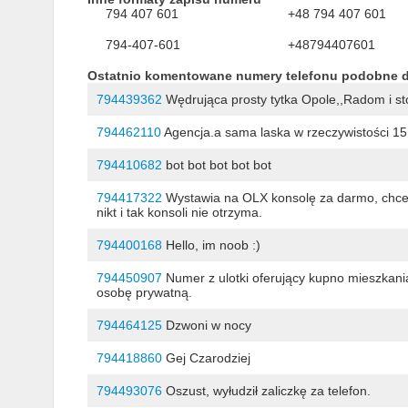
794 407 601
+48 794 407 601
794-407-601
+48794407601
Ostatnio komentowane numery telefonu podobne 
794439362
Wędrująca prosty tytka Opole,,Radom i sto
794462110
Agencja.a sama laska w rzeczywistości 15 
794410682
bot bot bot bot bot
794417322
Wystawia na OLX konsolę za darmo, chce p
nikt i tak konsoli nie otrzyma.
794400168
Hello, im noob :)
794450907
Numer z ulotki oferujący kupno mieszkani
osobę prywatną.
794464125
Dzwoni w nocy
794418860
Gej Czarodziej
794493076
Oszust, wyłudził zaliczkę za telefon.