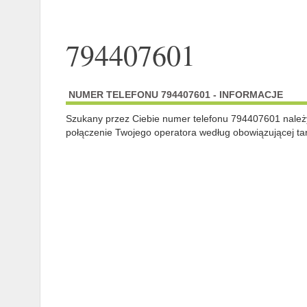
794407601
NUMER TELEFONU 794407601 - INFORMACJE
Szukany przez Ciebie numer telefonu 794407601 nale
połączenie Twojego operatora według obowiązującej tar