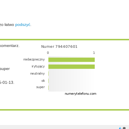
zo łatwo
podszyć
.
komentarz.
super
5-01-13.