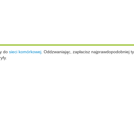
ży do
sieci komórkowej
.
Oddzwaniając, zapłacisz najprawdopodobniej ty
yfy.