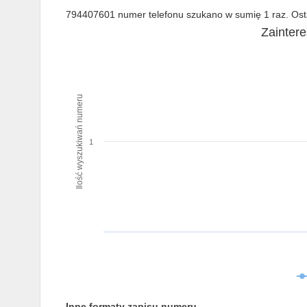
794407601 numer telefonu szukano w sumię 1 raz. Osta
Zainter
Ilość wyszukiwań numeru
1
Inne formaty zapisu numeru