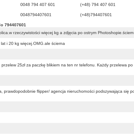
0048 794 407 601
(+48) 794 407 601
0048794407601
(+48)794407601
do 794407601
lica.w rzeczywistości więcej kg a zdjęcia po ostrym Photoshopie.ściem
lat i 20 kg więcej.OMG.ale ściema
rzelew 25zł za paczkę blikiem na ten nr telefonu. Każdy przelewa po 
a, prawdopodobnie flipper/ agencja nieruchomości podszywająca się p