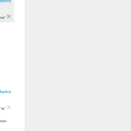
sia"
"ja"
 ktoś