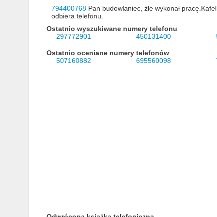
794400768
Pan budowlaniec, źle wykonał pracę.Kafelki
odbiera telefonu.
Ostatnio wyszukiwane numery telefonu
297772901
450131400
Ostatnio oceniane numery telefonów
507160882
695560098
Odwrócona książka telefoniczna