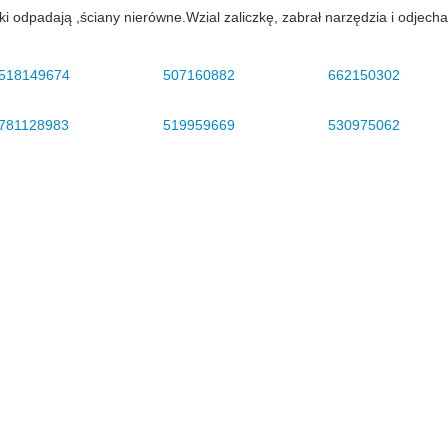
 odpadają ,ściany nierówne.Wzial zaliczkę, zabrał narzędzia i odjechał
518149674
507160882
662150302
781128983
519959669
530975062