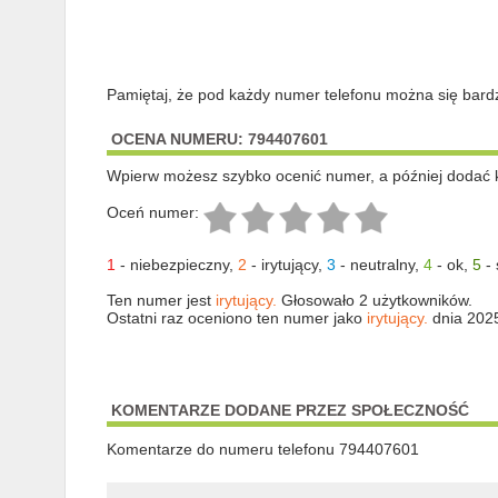
Pamiętaj, że pod każdy numer telefonu można się bard
OCENA NUMERU: 794407601
Wpierw możesz szybko ocenić numer, a później dodać 
Oceń numer:
1
-
niebezpieczny
,
2
-
irytujący
,
3
-
neutralny
,
4
-
ok
,
5
-
Ten numer jest
irytujący.
Głosowało 2 użytkowników.
Ostatni raz oceniono ten numer jako
irytujący.
dnia 202
KOMENTARZE DODANE PRZEZ SPOŁECZNOŚĆ
Komentarze do numeru telefonu 794407601