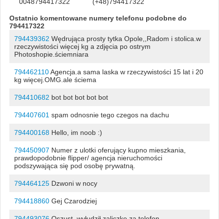
0048794417322
(+48)794417322
Ostatnio komentowane numery telefonu podobne do
794417322
794439362
Wędrująca prosty tytka Opole,,Radom i stolica.w
rzeczywistości więcej kg a zdjęcia po ostrym
Photoshopie.ściemniara
794462110
Agencja.a sama laska w rzeczywistości 15 lat i 20
kg więcej.OMG.ale ściema
794410682
bot bot bot bot bot
794407601
spam odnosnie tego czegos na dachu
794400168
Hello, im noob :)
794450907
Numer z ulotki oferujący kupno mieszkania,
prawdopodobnie flipper/ agencja nieruchomości
podszywająca się pod osobę prywatną.
794464125
Dzwoni w nocy
794418860
Gej Czarodziej
794493076
Oszust, wyłudził zaliczkę za telefon.