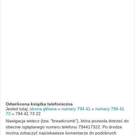
Odwrócona książka telefoniczna
Jesteś tutaj:
strona główna
»
numery 794 41
»
numery 794 41
73
»
794 41 73 22
Nawigacja wstecz (tzw. "breadcrumb"), która pozwola dotrzeć do
obecnie oglądanego numeru telefonu 794417322. Po drodze
można zobaczyć najciekawsze komentarze do podobnych