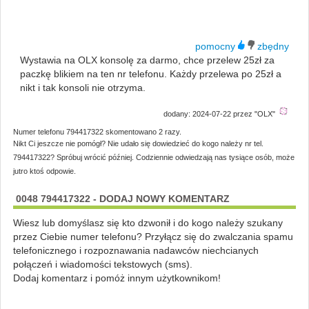
Wystawia na OLX konsolę za darmo, chce przelew 25zł za
paczkę blikiem na ten nr telefonu. Każdy przelewa po 25zł a
nikt i tak konsoli nie otrzyma.
dodany: 2024-07-22 przez "OLX"
Numer telefonu 794417322 skomentowano 2 razy.
Nikt Ci jeszcze nie pomógł? Nie udało się dowiedzieć do kogo należy nr tel.
794417322? Spróbuj wrócić później. Codziennie odwiedzają nas tysiące osób, może
jutro ktoś odpowie.
0048 794417322 - DODAJ NOWY KOMENTARZ
Wiesz lub domyślasz się kto dzwonił i do kogo należy szukany
przez Ciebie numer telefonu? Przyłącz się do zwalczania spamu
telefonicznego i rozpoznawania nadawców niechcianych
połączeń i wiadomości tekstowych (sms).
Dodaj komentarz i pomóż innym użytkownikom!