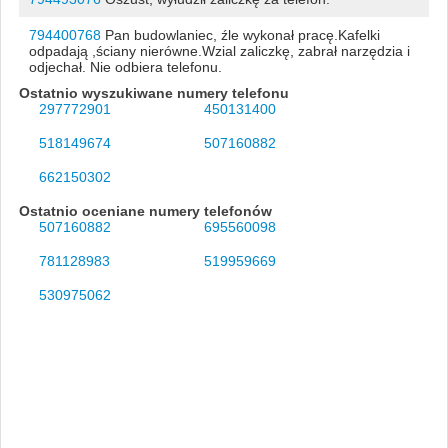
794400768
Pan budowlaniec, źle wykonał pracę.Kafelki
odpadają ,ściany nierówne.Wzial zaliczkę, zabrał narzędzia i
odjechał. Nie odbiera telefonu.
Ostatnio wyszukiwane numery telefonu
297772901
450131400
518149674
507160882
662150302
Ostatnio oceniane numery telefonów
507160882
695560098
781128983
519959669
530975062