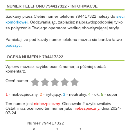
NUMER TELEFONU 794417322 - INFORMACJE
Szukany przez Ciebie numer telefonu 794417322 należy do
sieci
komórkowej
.
Oddzwaniając, zapłacisz najprawdopodobniej tylko
za połączenie Twojego operatora według obowiązującej taryfy.
Pamiętaj, że pod każdy numer telefonu można się bardzo łatwo
podszyć
.
OCENA NUMERU: 794417322
Wpierw możesz szybko ocenić numer, a później dodać
komentarz.
Oceń numer:
1
-
niebezpieczny
,
2
-
irytujący
,
3
-
neutralny
,
4
-
ok
,
5
-
super
Ten numer jest
niebezpieczny.
Głosowało 2 użytkowników.
Ostatni raz oceniono ten numer jako
niebezpieczny.
dnia 2024-
07-24.