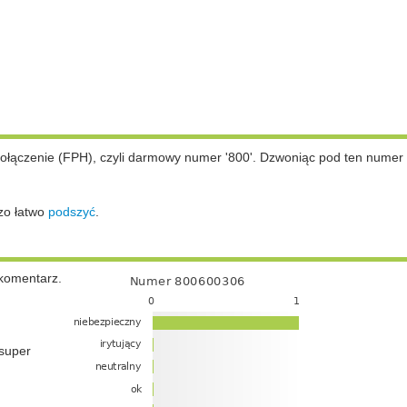
łączenie (FPH), czyli darmowy numer '800'. Dzwoniąc pod ten numer 
zo łatwo
podszyć
.
komentarz.
super