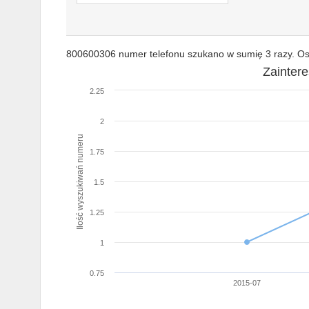
800600306 numer telefonu szukano w sumię 3 razy. Ost
Zainter
2.25
2
Ilość wyszukiwań numeru
1.75
1.5
1.25
1
0.75
2015-07