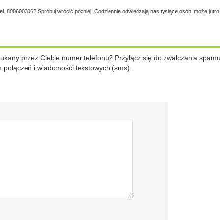
tel. 800600306? Spróbuj wrócić później. Codziennie odwiedzają nas tysiące osób, może jutro
szukany przez Ciebie numer telefonu? Przyłącz się do zwalczania spam
 połączeń i wiadomości tekstowych (sms).