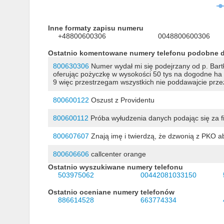
Inne formaty zapisu numeru
+48800600306
0048800600306
Ostatnio komentowane numery telefonu podobne 
800630306
Numer wydał mi się podejrzany od p. Bartł
oferując pożyczkę w wysokości 50 tys na dogodne ha 
9 więc przestrzegam wszystkich nie poddawajcie przez 
800600122
Oszust z Providentu
800600112
Próba wyłudzenia danych podając się za fir
800607607
Znają imę i twierdzą, że dzwonią z PKO a
800606606
callcenter orange
Ostatnio wyszukiwane numery telefonu
503975062
00442081033150
Ostatnio oceniane numery telefonów
886614528
663774334