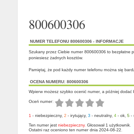
800600306
NUMER TELEFONU 800600306 - INFORMACJE
Szukany przez Ciebie numer 800600306 to bezpłatne po
poniesiesz żadnych kosztów.
Pamiętaj, że pod każdy numer telefonu można się bard
OCENA NUMERU: 800600306
Wpierw możesz szybko ocenić numer, a później dodać 
Oceń numer:
1
-
niebezpieczny
,
2
-
irytujący
,
3
-
neutralny
,
4
-
ok
,
5
-
Ten numer jest
niebezpieczny.
Głosował 1 użytkownik.
Ostatni raz oceniono ten numer dnia 2024-08-22.