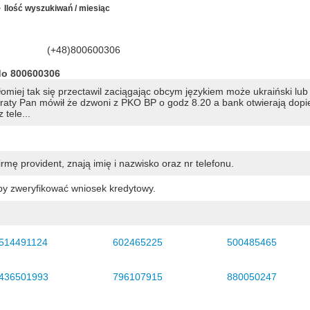
Ilość wyszukiwań / miesiąc
(+48)800600306
do 800600306
omiej tak się przectawil zaciągając obcym językiem może ukraiński lub 
raty Pan mówił że dzwoni z PKO BP o godz 8.20 a bank otwierają dopi
tele...
mę provident, znają imię i nazwisko oraz nr telefonu.
by zweryfikować wniosek kredytowy.
514491124
602465225
500485465
436501993
796107915
880050247