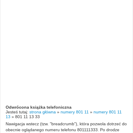
Odwrócona książka telefoniczna
Jesteś tutaj:
strona główna
»
numery 801 11
»
numery 801 11
13
»
801 11 13 33
Nawigacja wstecz (tzw. "breadcrumb"), która pozwola dotrzeć do
obecnie oglądanego numeru telefonu 801111333. Po drodze