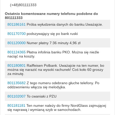
(+48)801111333
Ostatnio komentowane numery telefonu podobne do
801111333
801186161
Próba wyłudzenia danych do banku.Uważajcie.
801170700
podszywający się po bank ruski
801120000
Numer płatny 7:36 minuty 4,96 zł
801124365
Płatna infolinia banku PKO. Można się nieźle
naciąć na koszty.
801180801
Raiffeisen Polbank. Uważajcie na ten numer, bo
można się narazić na wysoki rachunek! Coś koło 60 groszy
za minutę.
801135682
Z tego numeru odebrano głuche telefony. Po
oddzwonieniu włącza się melodyjka.
801102007
To cwaniaki z PZU
801181181
Ten numer należy do firmy NordGlass zajmującej
się naprawą i wymianą szyb w samochodach.