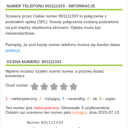
NUMER TELEFONU 801111333 - INFORMACJE
Szukany przez Ciebie numer 801111333 to połączenie z
podziałem opłaty (SPL). Koszty połączenia zostaną podzielone
na pół między obydwoma stronami. Opłata może być
niestandardowa.
Pamiętaj, że pod każdy numer telefonu można się bardzo łatwo
podszyć
.
OCENA NUMERU: 801111333
Wpierw możesz szybko ocenić numer, a później dodać
komentarz.
Oceń numer:
1
-
niebezpieczny
,
2
-
irytujący
,
3
-
neutralny
,
4
-
ok
,
5
-
super
Ten numer jest
niebezpieczny.
Głosowało 3 użytkowników.
Ostatni raz oceniono ten numer jako
irytujący.
dnia 2023-07-13.