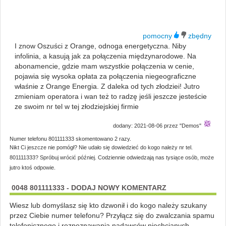
I znow Oszuści z Orange, odnoga energetyczna. Niby
infolinia, a kasują jak za połączenia międzynarodowe. Na
abonamencie, gdzie mam wszystkie połączenia w cenie,
pojawia się wysoka opłata za połączenia niegeograficzne
właśnie z Orange Energia. Z daleka od tych złodziei! Jutro
zmieniam operatora i wan też to radzę jeśli jeszcze jesteście
ze swoim nr tel w tej złodziejskiej firmie
dodany: 2021-08-06 przez "Demos"
Numer telefonu 801111333 skomentowano 2 razy.
Nikt Ci jeszcze nie pomógł? Nie udało się dowiedzieć do kogo należy nr tel.
801111333? Spróbuj wrócić później. Codziennie odwiedzają nas tysiące osób, może
jutro ktoś odpowie.
0048 801111333 - DODAJ NOWY KOMENTARZ
Wiesz lub domyślasz się kto dzwonił i do kogo należy szukany
przez Ciebie numer telefonu? Przyłącz się do zwalczania spamu
telefonicznego i rozpoznawania nadawców niechcianych