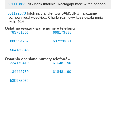
801111888
ING Bank infolinia. Naciagaja kase w ten sposob
801172678
Infolinia dla Klientów SAMSUNG naliczanie
rozmowy jesd wysokie... Chwila rozmowy kosztowala mnie
okolo 40zł
Ostatnio wyszukiwane numery telefonu
783781506
666173538
880394257
607228071
504186548
Ostatnio oceniane numery telefonów
224176410
616481190
134442759
616481190
530975062