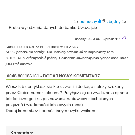
1x
1x
Próba wyłudzenia danych do banku.Uważajcie.
dodany: 2023-06-16 przez "B."
Numer telefonu 801186161 skomentowano 2 razy.
Nikt Ci jeszcze nie pomógł? Nie udało się dowiedzieć do kogo należy nr tel.
801186161? Spróbuj wrócić później. Codziennie odwiedzają nas tysiące osób, może
jutro ktoś odpowie.
0048 801186161 - DODAJ NOWY KOMENTARZ
Wiesz lub domyślasz się kto dzwonił i do kogo należy szukany
przez Ciebie numer telefonu? Przyłącz się do zwalczania spamu
telefonicznego i rozpoznawania nadawców niechcianych
połączeń i wiadomości tekstowych (sms).
Dodaj komentarz i pomóż innym użytkownikom!
Komentarz