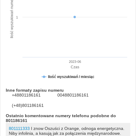
Ilość wyszukiwań numeru
1
2023-06
Czas
Ilość wyszukiwań / miesiąc
Inne formaty zapisu numeru
+48801186161
0048801186161
(+48)801186161
Ostatnio komentowane numery telefonu podobne do
801186161
801111333
I znow Oszuści z Orange, odnoga energetyczna.
Niby infolinia, a kasują jak za połączenia międzynarodowe.