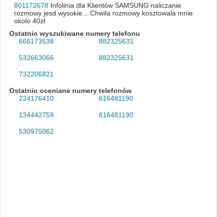
801172678
Infolinia dla Klientów SAMSUNG naliczanie
rozmowy jesd wysokie... Chwila rozmowy kosztowala mnie
okolo 40zł
Ostatnio wyszukiwane numery telefonu
666173538
882325631
532663066
882325631
732206821
Ostatnio oceniane numery telefonów
224176410
616481190
134442759
616481190
530975062