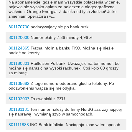
Na abonamencie, gdzie mam wszystkie połączenia w cenie,
pojawia się wysoka opłata za połączenia niegeograficzne
właśnie z Orange Energia. Z daleka od tych złodziei! Jutro
zmieniam operatora i w...
801170700
podszywający się po bank ruski
801120000
Numer płatny 7:36 minuty 4,96 zł
801124365
Płatna infolinia banku PKO. Można się nieźle
naciąć na koszty.
801180801
Raiffeisen Polbank. Uważajcie na ten numer, bo
można się narazić na wysoki rachunek! Coś koło 60 groszy
za minutę.
801135682
Z tego numeru odebrano głuche telefony. Po
oddzwonieniu włącza się melodyjka.
801102007
To cwaniaki z PZU
801181181
Ten numer należy do firmy NordGlass zajmującej
się naprawą i wymianą szyb w samochodach.
801111888
ING Bank infolinia. Naciagaja kase w ten sposob