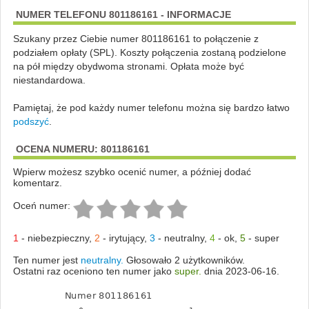
NUMER TELEFONU 801186161 - INFORMACJE
Szukany przez Ciebie numer 801186161 to połączenie z
podziałem opłaty (SPL). Koszty połączenia zostaną podzielone
na pół między obydwoma stronami. Opłata może być
niestandardowa.
Pamiętaj, że pod każdy numer telefonu można się bardzo łatwo
podszyć
.
OCENA NUMERU: 801186161
Wpierw możesz szybko ocenić numer, a później dodać
komentarz.
Oceń numer:
1
-
niebezpieczny
,
2
-
irytujący
,
3
-
neutralny
,
4
-
ok
,
5
-
super
Ten numer jest
neutralny.
Głosowało 2 użytkowników.
Ostatni raz oceniono ten numer jako
super.
dnia 2023-06-16.