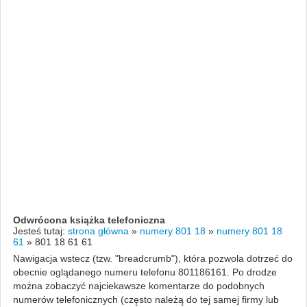
Odwrócona książka telefoniczna
Jesteś tutaj:
strona główna
»
numery 801 18
»
numery 801 18
61
»
801 18 61 61
Nawigacja wstecz (tzw. "breadcrumb"), która pozwola dotrzeć do
obecnie oglądanego numeru telefonu 801186161. Po drodze
można zobaczyć najciekawsze komentarze do podobnych
numerów telefonicznych (często należą do tej samej firmy lub