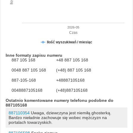
2026-05
Czas
Ilość wyszukiwań / miesiąc
Inne formaty zapisu numeru
887 105 168
+48 887 105 168
0048 887 105 168
(+48) 887 105 168
887-105-168
+48887105168
0048887105168
(+48)887105168
Ostatnio komentowane numery telefonu podobne do
887105168
887110354
Uwaga, dziewczyna jest niemiłą ghosterką.
Bardzo nieładnie zachowuje się wobec mężczyzn na
portalach towarzyskich.
887106598
Spoko ziomus