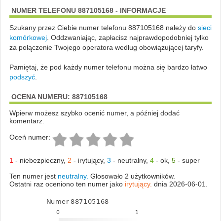
NUMER TELEFONU 887105168 - INFORMACJE
Szukany przez Ciebie numer telefonu 887105168 należy do
sieci
komórkowej
.
Oddzwaniając, zapłacisz najprawdopodobniej tylko
za połączenie Twojego operatora według obowiązującej taryfy.
Pamiętaj, że pod każdy numer telefonu można się bardzo łatwo
podszyć
.
OCENA NUMERU: 887105168
Wpierw możesz szybko ocenić numer, a później dodać
komentarz.
Oceń numer:
1
-
niebezpieczny
,
2
-
irytujący
,
3
-
neutralny
,
4
-
ok
,
5
-
super
Ten numer jest
neutralny.
Głosowało 2 użytkowników.
Ostatni raz oceniono ten numer jako
irytujący.
dnia 2026-06-01.