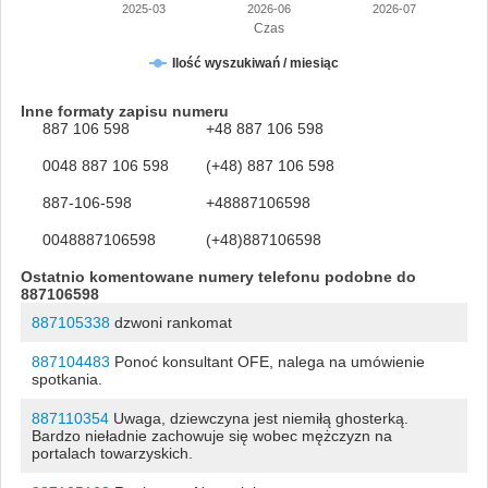
2025-03
2026-06
2026-07
Czas
Ilość wyszukiwań / miesiąc
Inne formaty zapisu numeru
887 106 598
+48 887 106 598
0048 887 106 598
(+48) 887 106 598
887-106-598
+48887106598
0048887106598
(+48)887106598
Ostatnio komentowane numery telefonu podobne do
887106598
887105338
dzwoni rankomat
887104483
Ponoć konsultant OFE, nalega na umówienie
spotkania.
887110354
Uwaga, dziewczyna jest niemiłą ghosterką.
Bardzo nieładnie zachowuje się wobec mężczyzn na
portalach towarzyskich.