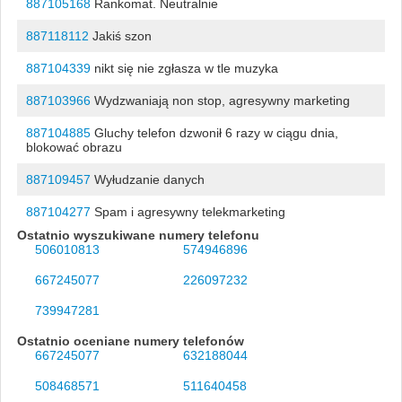
887105168
Rankomat. Neutralnie
887118112
Jakiś szon
887104339
nikt się nie zgłasza w tle muzyka
887103966
Wydzwaniają non stop, agresywny marketing
887104885
Gluchy telefon dzwonił 6 razy w ciągu dnia,
blokować obrazu
887109457
Wyłudzanie danych
887104277
Spam i agresywny telekmarketing
Ostatnio wyszukiwane numery telefonu
506010813
574946896
667245077
226097232
739947281
Ostatnio oceniane numery telefonów
667245077
632188044
508468571
511640458