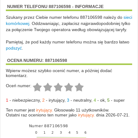
NUMER TELEFONU 887106598 - INFORMACJE
Szukany przez Ciebie numer telefonu 887106598 należy do
sieci
komórkowej
.
Oddzwaniając, zapłacisz najprawdopodobniej tylko
za połączenie Twojego operatora według obowiązującej taryfy.
Pamiętaj, że pod każdy numer telefonu można się bardzo łatwo
podszyć
.
OCENA NUMERU: 887106598
Wpierw możesz szybko ocenić numer, a później dodać
komentarz.
Oceń numer:
1
-
niebezpieczny
,
2
-
irytujący
,
3
-
neutralny
,
4
-
ok
,
5
-
super
Ten numer jest
irytujący.
Głosowało 11 użytkowników.
Ostatni raz oceniono ten numer jako
irytujący.
dnia 2026-07-21.