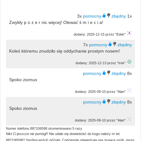
3x
1x
Zwykły p o z e r nic więcej! Olewać ś m i e c i a!
dodany: 2025-12-15 przez "Edek"
7x
Koleś któremu znudziło się oddychanie prostym nosem!
dodany: 2025-12-13 przez "Irek"
8x
Spoko ziomus
dodany: 2025-09-10 przez "Alan"
8x
Spoko ziomus
dodany: 2025-09-10 przez "Alan"
Numer telefonu 887106598 skomentowano 5 razy.
Nikt Ci jeszcze nie pomógł? Nie udało się dowiedzieć do kogo należy nr tel.
887106598? Spróbuj wrócić później. Codziennie odwiedzają nas tysiące osób, może