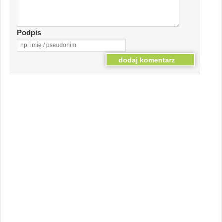
Podpis