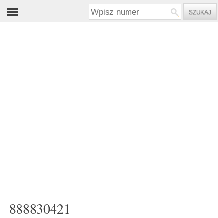
888830421