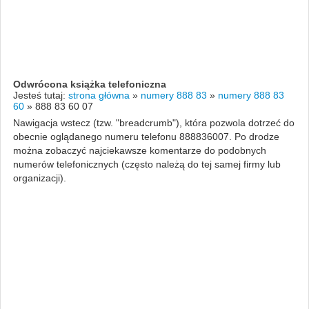
Odwrócona książka telefoniczna
Jesteś tutaj:
strona główna
»
numery 888 83
»
numery 888 83
60
»
888 83 60 07
Nawigacja wstecz (tzw. "breadcrumb"), która pozwola dotrzeć do
obecnie oglądanego numeru telefonu 888836007. Po drodze
można zobaczyć najciekawsze komentarze do podobnych
numerów telefonicznych (często należą do tej samej firmy lub
organizacji).