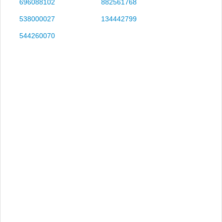
696088102
882561768
538000027
134442799
544260070