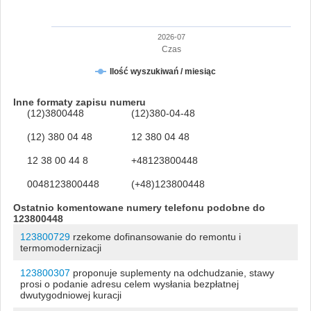
2026-07
Czas
Ilość wyszukiwań / miesiąc
Inne formaty zapisu numeru
(12)3800448
(12)380-04-48
(12) 380 04 48
12 380 04 48
12 38 00 44 8
+48123800448
0048123800448
(+48)123800448
Ostatnio komentowane numery telefonu podobne do
123800448
123800729
rzekome dofinansowanie do remontu i
termomodernizacji
123800307
proponuje suplementy na odchudzanie, stawy
prosi o podanie adresu celem wysłania bezpłatnej
dwutygodniowej kuracji