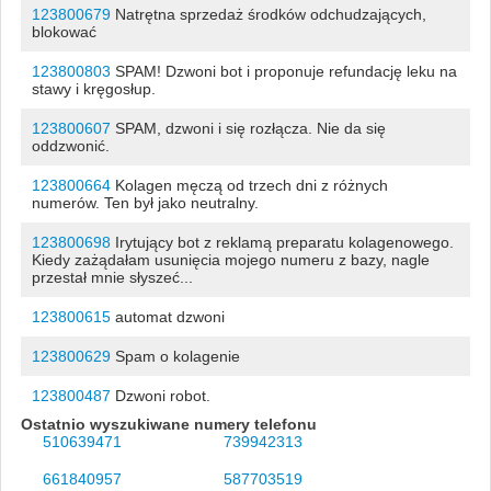
123800679
Natrętna sprzedaż środków odchudzających,
blokować
123800803
SPAM! Dzwoni bot i proponuje refundację leku na
stawy i kręgosłup.
123800607
SPAM, dzwoni i się rozłącza. Nie da się
oddzwonić.
123800664
Kolagen męczą od trzech dni z różnych
numerów. Ten był jako neutralny.
123800698
Irytujący bot z reklamą preparatu kolagenowego.
Kiedy zażądałam usunięcia mojego numeru z bazy, nagle
przestał mnie słyszeć...
123800615
automat dzwoni
123800629
Spam o kolagenie
123800487
Dzwoni robot.
Ostatnio wyszukiwane numery telefonu
510639471
739942313
661840957
587703519