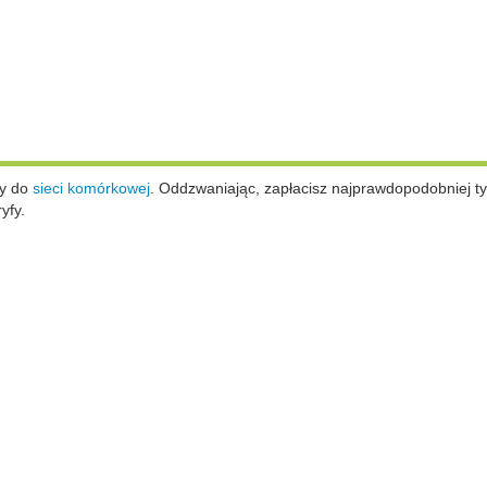
ży do
sieci komórkowej
.
Oddzwaniając, zapłacisz najprawdopodobniej ty
yfy.