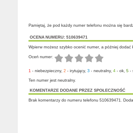
Pamiętaj, że pod każdy numer telefonu można się bard
OCENA NUMERU: 510639471
Wpierw możesz szybko ocenić numer, a później dodać 
Oceń numer:
1
-
niebezpieczny
,
2
-
irytujący
,
3
-
neutralny
,
4
-
ok
,
5
-
Ten numer jest neutralny.
KOMENTARZE DODANE PRZEZ SPOŁECZNOŚĆ
Brak komentarzy do numeru telefonu 510639471. Dodaj 