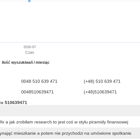
2026-07
Czas
Ilość wyszukiwań / miesiąc
0048 510 639 471
(+48) 510 639 471
0048510639471
(+48)510639471
do 510639471
 a jak zrobiłam research to jest coś w stylu piramidy finansowej
 wynająć mieszkanie a potem nie przychodzi na umówione spotkanie.