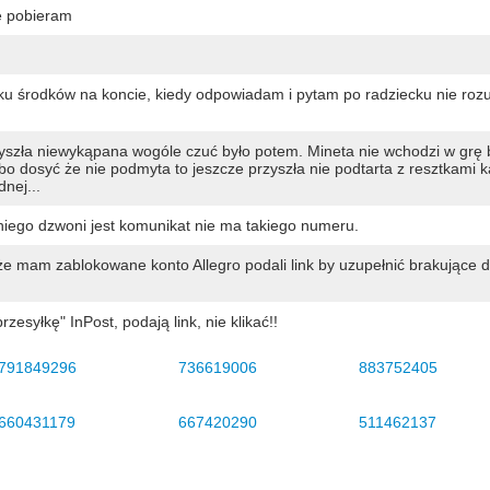
e pobieram
aku środków na koncie, kiedy odpowiadam i pytam po radziecku nie roz
przyszła niewykąpana wogóle czuć było potem. Mineta nie wchodzi w grę
bo dosyć że nie podmyta to jeszcze przyszła nie podtarta z resztkami k
nej...
iego dzwoni jest komunikat nie ma takiego numeru.
mam zablokowane konto Allegro podali link by uzupełnić brakujące 
esyłkę" InPost, podają link, nie klikać!!
791849296
736619006
883752405
660431179
667420290
511462137