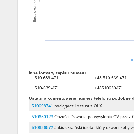
Ilość wyszukiwań numeru
1
Inne formaty zapisu numeru
510 639 471
+48 510 639 471
510-639-471
+48510639471
Ostatnio komentowane numery telefonu podobne 
510698741
naciągacz i oszust z OLX
510650123
Oszuści Dzwonią po wysyłaniu CV przez Olx
510636572
Jakiś ukraiński idiota, który dzwoni żeby