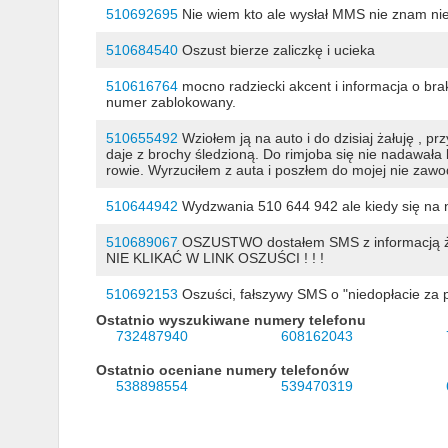
510692695
Nie wiem kto ale wysłał MMS nie znam ni
510684540
Oszust bierze zaliczkę i ucieka
510616764
mocno radziecki akcent i informacja o br
numer zablokowany.
510655492
Wziołem ją na auto i do dzisiaj żałuję , 
daje z brochy śledzioną. Do rimjoba się nie nadawała 
rowie. Wyrzuciłem z auta i poszłem do mojej nie zawod
510644942
Wydzwania 510 644 942 ale kiedy się na n
510689067
OSZUSTWO dostałem SMS z informacją że 
NIE KLIKAĆ W LINK OSZUŚCI ! ! !
510692153
Oszuści, fałszywy SMS o "niedopłacie za prz
Ostatnio wyszukiwane numery telefonu
732487940
608162043
Ostatnio oceniane numery telefonów
538898554
539470319