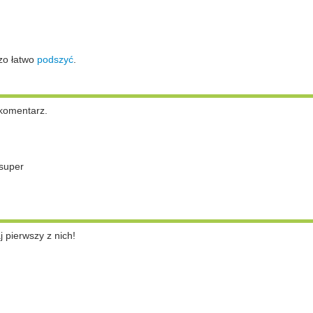
zo łatwo
podszyć
.
komentarz.
super
pierwszy z nich!