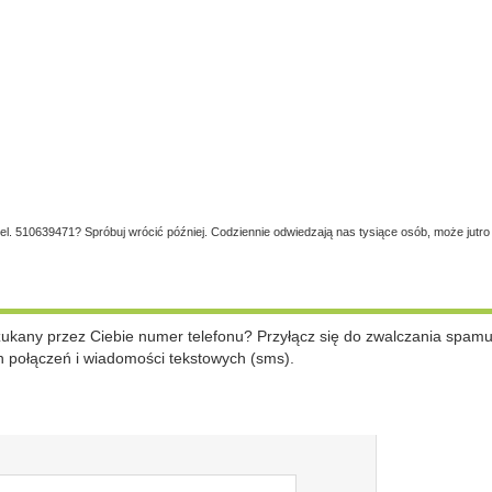
tel. 510639471? Spróbuj wrócić później. Codziennie odwiedzają nas tysiące osób, może jutro
szukany przez Ciebie numer telefonu? Przyłącz się do zwalczania spam
 połączeń i wiadomości tekstowych (sms).