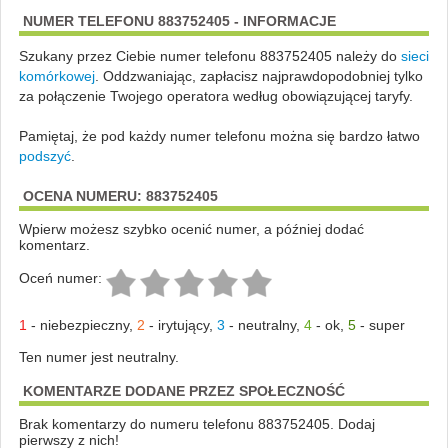
NUMER TELEFONU 883752405 - INFORMACJE
Szukany przez Ciebie numer telefonu 883752405 należy do
sieci
komórkowej
.
Oddzwaniając, zapłacisz najprawdopodobniej tylko
za połączenie Twojego operatora według obowiązującej taryfy.
Pamiętaj, że pod każdy numer telefonu można się bardzo łatwo
podszyć
.
OCENA NUMERU: 883752405
Wpierw możesz szybko ocenić numer, a później dodać
komentarz.
Oceń numer:
1
-
niebezpieczny
,
2
-
irytujący
,
3
-
neutralny
,
4
-
ok
,
5
-
super
Ten numer jest neutralny.
KOMENTARZE DODANE PRZEZ SPOŁECZNOŚĆ
Brak komentarzy do numeru telefonu 883752405. Dodaj
pierwszy z nich!