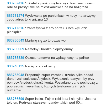
883767416
Szkielet z paskudną twarzą i dziwnymi brwiami
robi za prostytutkę na mieszkaniówce ha ha hazgroza
883731274
Wydzwania po panienkach w nocy, natarczywy .
Jego adres to kryniczna 13
883717316
Szantażystka z ero portali. Chce wyłudzić
pieniądze
883730849
Martwię się ze to oszustwo
883700069
Namolny i bardzo nieprzyjemny
883735339
Oszust namawia na wpłatę kasy na paliwo
883748135
Naciągara z ukrainy
883733048
Proponują super zarobek, trzeba tylko podać
dane i zainstalować Anydesk. Wyłudzanie danych, by przy
pomocy Anydesk okraść konta. Posiadane dane pochodzą z
poprzednich weryfikacji, licznych telefonów z innych
numerów.
883756599
Super laska. Fajnie robi loda i nie tylko. Jest na
telefon. Podrywa starszych panów takich pod 60.....