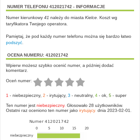
NUMER TELEFONU 412021742 - INFORMACJE
Numer kierunkowy
41
należy do miasta
Kielce
. Koszt wg
taryfikatora Twojego operatora.
Pamiętaj, że pod każdy numer telefonu można się bardzo łatwo
podszyć
.
OCENA NUMERU: 412021742
Wpierw możesz szybko ocenić numer, a później dodać
komentarz.
Oceń numer:
1
-
niebezpieczny
,
2
-
irytujący
,
3
-
neutralny
,
4
-
ok
,
5
-
super
Ten numer jest
niebezpieczny.
Głosowało 28 użytkowników.
Ostatni raz oceniono ten numer jako
irytujący.
dnia 2023-02-01.