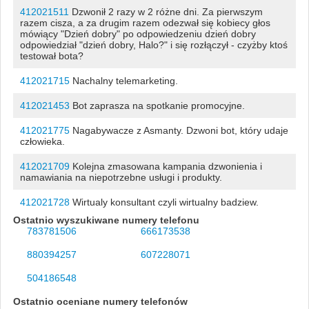
412021511
Dzwonił 2 razy w 2 różne dni. Za pierwszym
razem cisza, a za drugim razem odezwał się kobiecy głos
mówiący "Dzień dobry" po odpowiedzeniu dzień dobry
odpowiedział "dzień dobry, Halo?" i się rozłączył - czyżby ktoś
testował bota?
412021715
Nachalny telemarketing.
412021453
Bot zaprasza na spotkanie promocyjne.
412021775
Nagabywacze z Asmanty. Dzwoni bot, który udaje
człowieka.
412021709
Kolejna zmasowana kampania dzwonienia i
namawiania na niepotrzebne usługi i produkty.
412021728
Wirtualy konsultant czyli wirtualny badziew.
Ostatnio wyszukiwane numery telefonu
783781506
666173538
880394257
607228071
504186548
Ostatnio oceniane numery telefonów