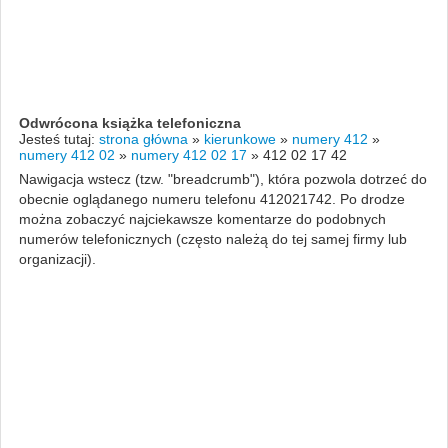
Odwrócona książka telefoniczna
Jesteś tutaj:
strona główna
»
kierunkowe
»
numery 412
»
numery 412 02
»
numery 412 02 17
»
412 02 17 42
Nawigacja wstecz (tzw. "breadcrumb"), która pozwola dotrzeć do
obecnie oglądanego numeru telefonu 412021742. Po drodze
można zobaczyć najciekawsze komentarze do podobnych
numerów telefonicznych (często należą do tej samej firmy lub
organizacji).