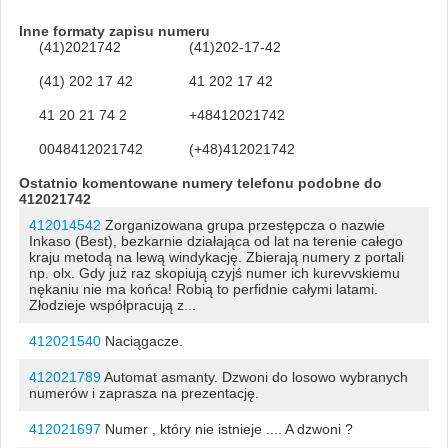
Inne formaty zapisu numeru
(41)2021742
(41)202-17-42
(41) 202 17 42
41 202 17 42
41 20 21 74 2
+48412021742
0048412021742
(+48)412021742
Ostatnio komentowane numery telefonu podobne do
412021742
412014542
Zorganizowana grupa przestępcza o nazwie
Inkaso (Best), bezkarnie działająca od lat na terenie całego
kraju metodą na lewą windykację. Zbierają numery z portali
np. olx. Gdy już raz skopiują czyjś numer ich kurevvskiemu
nękaniu nie ma końca! Robią to perfidnie całymi latami.
Złodzieje współpracują z...
412021540
Naciągacze.
412021789
Automat asmanty. Dzwoni do losowo wybranych
numerów i zaprasza na prezentację.
412021697
Numer , który nie istnieje .... A dzwoni ?