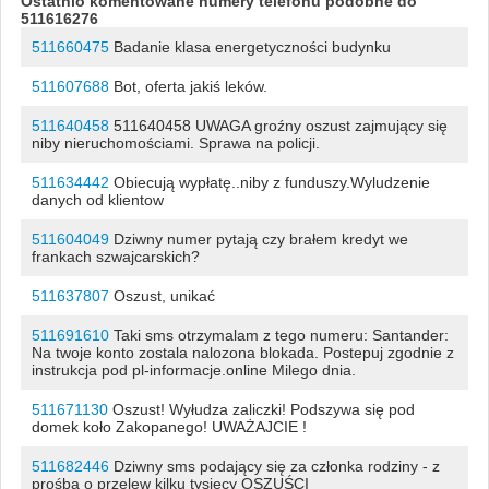
Ostatnio komentowane numery telefonu podobne do
511616276
511660475
Badanie klasa energetyczności budynku
511607688
Bot, oferta jakiś leków.
511640458
511640458 UWAGA groźny oszust zajmujący się
niby nieruchomościami. Sprawa na policji.
511634442
Obiecują wypłatę..niby z funduszy.Wyludzenie
danych od klientow
511604049
Dziwny numer pytają czy brałem kredyt we
frankach szwajcarskich?
511637807
Oszust, unikać
511691610
Taki sms otrzymalam z tego numeru: Santander:
Na twoje konto zostala nalozona blokada. Postepuj zgodnie z
instrukcja pod pl-informacje.online Milego dnia.
511671130
Oszust! Wyłudza zaliczki! Podszywa się pod
domek koło Zakopanego! UWAŻAJCIE !
511682446
Dziwny sms podający się za członka rodziny - z
prośbą o przelew kilku tysięcy OSZUŚCI