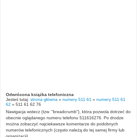
Odwrócona książka telefoniczna
Jesteś tutaj:
strona główna
»
numery 511 61
»
numery 511 61
62
»
511 61 62 76
Nawigacja wstecz (tzw. "breadcrumb"), która pozwola dotrzeć do
obecnie oglądanego numeru telefonu 511616276. Po drodze
można zobaczyć najciekawsze komentarze do podobnych
numerów telefonicznych (często należą do tej samej firmy lub
organizacji).