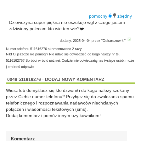
Dziewczyna super piękna nie oszukuje wgl z czego jestem
zdziwiony polecam kto wie ten wie?❤️
dodany: 2025-04-04 przez "Oskarszewrki"
Numer telefonu 511616276 skomentowano 2 razy.
Nikt Ci jeszcze nie pomógł? Nie udało się dowiedzieć do kogo należy nr tel.
511616276? Spróbuj wrócić później. Codziennie odwiedzają nas tysiące osób, może
jutro ktoś odpowie.
0048 511616276 - DODAJ NOWY KOMENTARZ
Wiesz lub domyślasz się kto dzwonił i do kogo należy szukany
przez Ciebie numer telefonu? Przyłącz się do zwalczania spamu
telefonicznego i rozpoznawania nadawców niechcianych
połączeń i wiadomości tekstowych (sms).
Dodaj komentarz i pomóż innym użytkownikom!
Komentarz