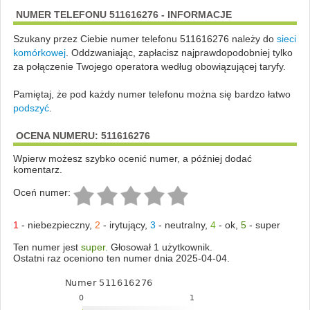
NUMER TELEFONU 511616276 - INFORMACJE
Szukany przez Ciebie numer telefonu 511616276 należy do
sieci
komórkowej
.
Oddzwaniając, zapłacisz najprawdopodobniej tylko
za połączenie Twojego operatora według obowiązującej taryfy.
Pamiętaj, że pod każdy numer telefonu można się bardzo łatwo
podszyć
.
OCENA NUMERU: 511616276
Wpierw możesz szybko ocenić numer, a później dodać
komentarz.
Oceń numer:
1
-
niebezpieczny
,
2
-
irytujący
,
3
-
neutralny
,
4
-
ok
,
5
-
super
Ten numer jest
super.
Głosował 1 użytkownik.
Ostatni raz oceniono ten numer dnia 2025-04-04.